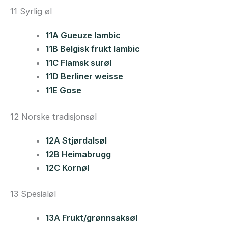
11 Syrlig øl
11A Gueuze lambic
11B Belgisk frukt lambic
11C Flamsk surøl
11D Berliner weisse
11E Gose
12 Norske tradisjonsøl
12A Stjørdalsøl
12B Heimabrugg
12C Kornøl
13 Spesialøl
13A Frukt/grønnsaksøl