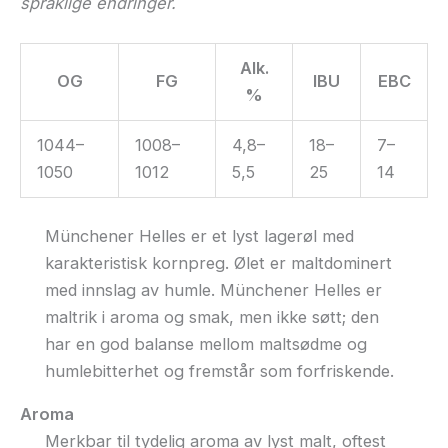
språklige endringer.
Alk.
OG
FG
IBU
EBC
%
1044–
1008–
4,8–
18–
7–
1050
1012
5,5
25
14
Münchener Helles er et lyst lagerøl med
karakteristisk kornpreg. Ølet er maltdominert
med innslag av humle. Münchener Helles er
maltrik i aroma og smak, men ikke søtt; den
har en god balanse mellom maltsødme og
humlebitterhet og fremstår som forfriskende.
Aroma
Merkbar til tydelig aroma av lyst malt, oftest