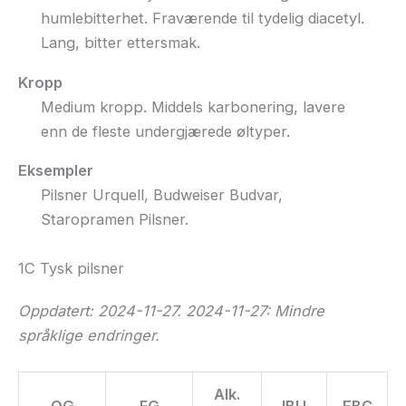
humlebitterhet. Fraværende til tydelig diacetyl.
Lang, bitter ettersmak.
Kropp
Medium kropp. Middels karbonering, lavere
enn de fleste undergjærede øltyper.
Eksempler
Pilsner Urquell, Budweiser Budvar,
Staropramen Pilsner.
1C Tysk pilsner
Oppdatert: 2024-11-27. 2024-11-27: Mindre
språklige endringer.
Alk.
OG
FG
IBU
EBC