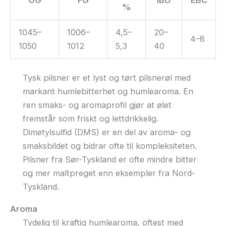
%
1045–
1006–
4,5–
20–
4–8
1050
1012
5,3
40
Tysk pilsner er et lyst og tørt pilsnerøl med
markant humlebitterhet og humlearoma. En
ren smaks- og aromaprofil gjør at ølet
fremstår som friskt og lettdrikkelig.
Dimetylsulfid (DMS) er en del av aroma- og
smaksbildet og bidrar ofte til kompleksiteten.
Pilsner fra Sør-Tyskland er ofte mindre bitter
og mer maltpreget enn eksempler fra Nord-
Tyskland.
Aroma
Tydelig til kraftig humlearoma, oftest med