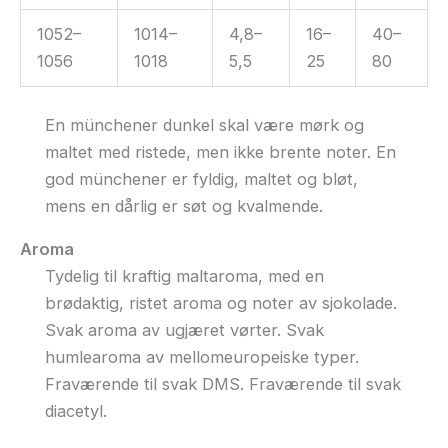
1052–
1014–
4,8–
16–
40–
1056
1018
5,5
25
80
En münchener dunkel skal være mørk og
maltet med ristede, men ikke brente noter. En
god münchener er fyldig, maltet og bløt,
mens en dårlig er søt og kvalmende.
Aroma
Tydelig til kraftig maltaroma, med en
brødaktig, ristet aroma og noter av sjokolade.
Svak aroma av ugjæret vørter. Svak
humlearoma av mellomeuropeiske typer.
Fraværende til svak DMS. Fraværende til svak
diacetyl.