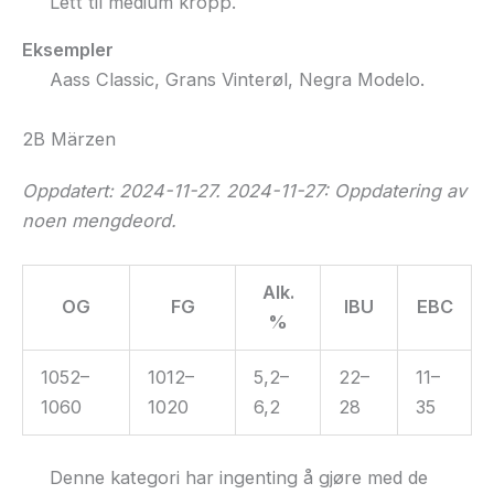
Lett til medium kropp.
Eksempler
Aass Classic, Grans Vinterøl, Negra Modelo.
2B Märzen
Oppdatert: 2024-11-27. 2024-11-27: Oppdatering av
noen mengdeord.
Alk.
OG
FG
IBU
EBC
%
1052–
1012–
5,2–
22–
11–
1060
1020
6,2
28
35
Denne kategori har ingenting å gjøre med de