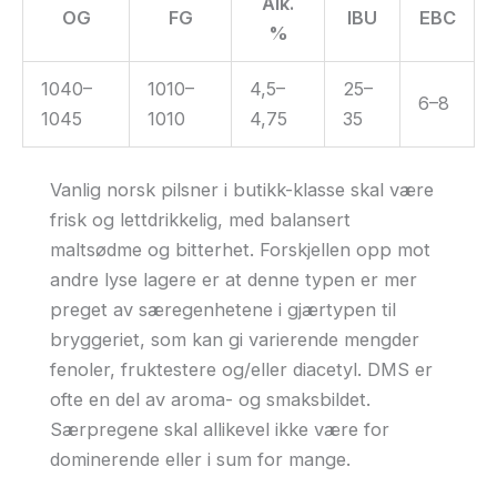
Alk.
OG
FG
IBU
EBC
%
1040–
1010–
4,5–
25–
6–8
1045
1010
4,75
35
Vanlig norsk pilsner i butikk-klasse skal være
frisk og lettdrikkelig, med balansert
maltsødme og bitterhet. Forskjellen opp mot
andre lyse lagere er at denne typen er mer
preget av særegenhetene i gjærtypen til
bryggeriet, som kan gi varierende mengder
fenoler, fruktestere og/eller diacetyl. DMS er
ofte en del av aroma- og smaksbildet.
Særpregene skal allikevel ikke være for
dominerende eller i sum for mange.