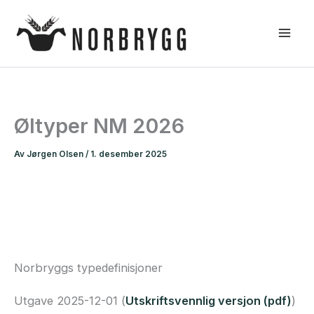
Hopp
rett
til
innholdet
Øltyper NM 2026
Av
Jørgen Olsen
/
1. desember 2025
Norbryggs typedefinisjoner
Utgave 2025-12-01 (
Utskriftsvennlig versjon (pdf)
)