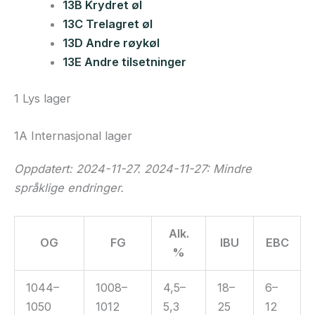
13B Krydret øl
13C Trelagret øl
13D Andre røykøl
13E Andre tilsetninger
1 Lys lager
1A Internasjonal lager
Oppdatert: 2024-11-27. 2024-11-27: Mindre
språklige endringer.
Alk.
OG
FG
IBU
EBC
%
1044–
1008–
4,5–
18–
6–
1050
1012
5,3
25
12