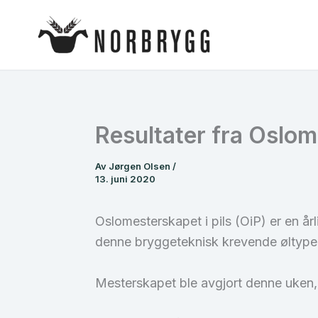
Hopp
rett
til
innholdet
Resultater fra Oslom
Av
Jørgen Olsen
/
13. juni 2020
Oslomesterskapet i pils (OiP) er en år
denne bryggeteknisk krevende øltype
Mesterskapet ble avgjort denne uken