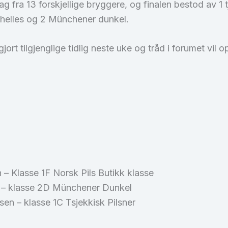
g fra 13 forskjellige bryggere, og finalen bestod av 1 t
 helles og 2 Münchener dunkel.
ort tilgjenglige tidlig neste uke og tråd i forumet vil o
 – Klasse 1F Norsk Pils Butikk klasse
n – klasse 2D Münchener Dunkel
lsen – klasse 1C Tsjekkisk Pilsner