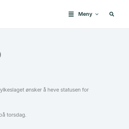
Søk
Meny
0
 fylkeslaget ønsker å heve statusen for
på torsdag.