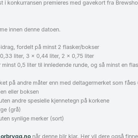
st i konkurransen premieres med gavekort fra Brewshop
mme innen denne datoen.
 bidrag, fordelt på minst 2 flasker/bokser
,33 liter, 3 x 0,44 liter, 2 x 0,75 liter
 minst 0,5 liter til innledende runde, og så minst en flas
ket på andre måter enn med deltagermerket som fåes
sken eller boksen
ten andre spesielle kjennetegn på korkene
ge (grå)
ten synlige merker (sort)
norbrygg.no
når denne blir klar. Her vil dere også fin