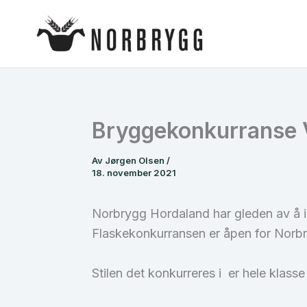
Hopp
rett
til
innholdet
Bryggekonkurranse 
Av
Jørgen Olsen
/
18. november 2021
Norbrygg Hordaland har gleden av å in
Flaskekonkurransen er åpen for Norbr
Stilen det konkurreres i er hele klasse