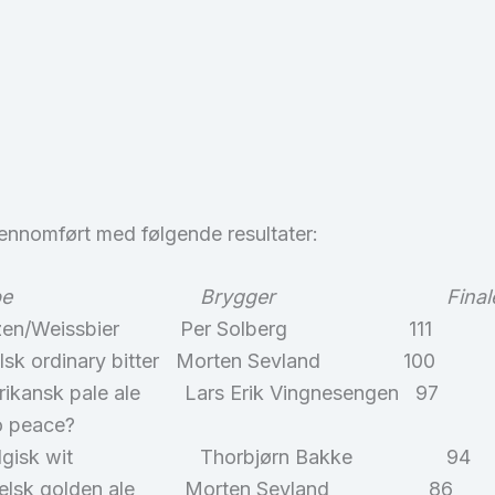
jennomført med følgende resultater:
lype Brygger Finalescore P
zen/Weissbier Per Solberg 111 
elsk ordinary bitter Morten Sevland 100
ansk pale ale Lars Erik Vingnesengen 97
ened to peace?
Thorbjørn Bakke 94
sk golden ale Morten Sevland 8