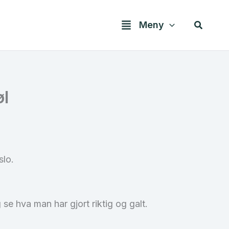
Søk
Meny
øl
slo.
e hva man har gjort riktig og galt.