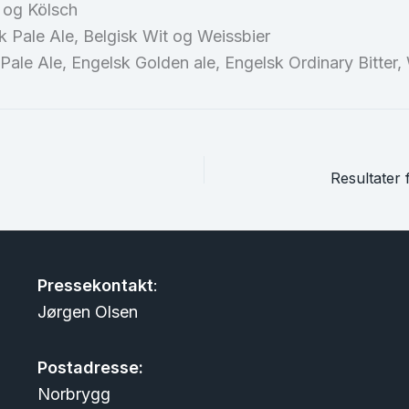
 og Kölsch
 Pale Ale, Belgisk Wit og Weissbier
ale Ale, Engelsk Golden ale, Engelsk Ordinary Bitter, 
Pressekontakt
:
Jørgen Olsen
Postadresse:
Norbrygg