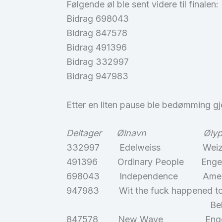
Følgende øl ble sent videre til finalen:
Bidrag 698043
Bidrag 847578
Bidrag 491396
Bidrag 332997
Bidrag 947983
Etter en liten pause ble bedømming g
Deltager Ølnavn Ø
332997 Edelweiss Wei
491396 Ordinary People Eng
698043 Independence Amerik
947983 Wit the fuck happ
Belgisk wit 
847578 New Wave Engel