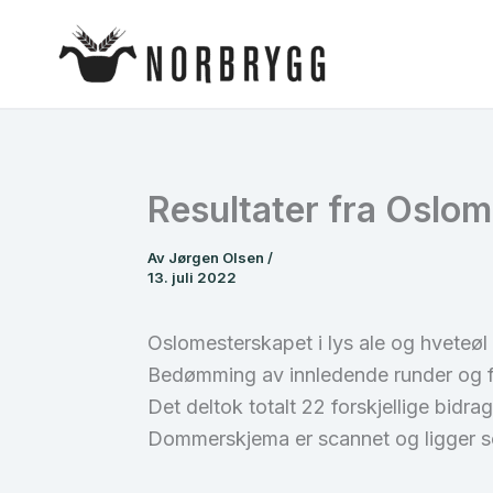
Hopp
rett
til
innholdet
Resultater fra Oslom
Av
Jørgen Olsen
/
13. juli 2022
Oslomesterskapet i lys ale og hveteøl 
Bedømming av innledende runder og fi
Det deltok totalt 22 forskjellige bidrag
Dommerskjema er scannet og ligger som