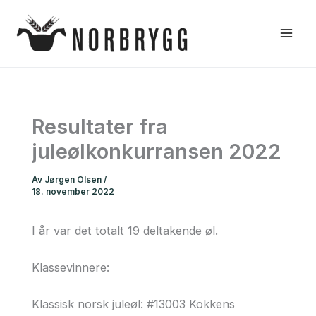
Hopp
rett
til
innholdet
Resultater fra
juleølkonkurransen 2022
Av
Jørgen Olsen
/
18. november 2022
I år var det totalt 19 deltakende øl.
Klassevinnere:
Klassisk norsk juleøl: #13003 Kokkens