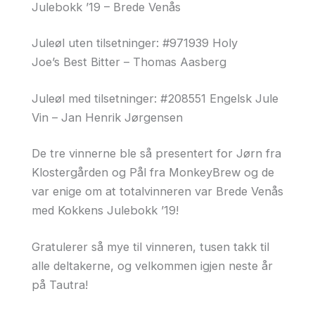
Julebokk ’19 – Brede Venås
Juleøl uten tilsetninger: #971939 Holy
Joe’s Best Bitter – Thomas Aasberg
Juleøl med tilsetninger: #208551 Engelsk Jule
Vin – Jan Henrik Jørgensen
De tre vinnerne ble så presentert for Jørn fra
Klostergården og Pål fra MonkeyBrew og de
var enige om at totalvinneren var Brede Venås
med Kokkens Julebokk ’19!
Gratulerer så mye til vinneren, tusen takk til
alle deltakerne, og velkommen igjen neste år
på Tautra!