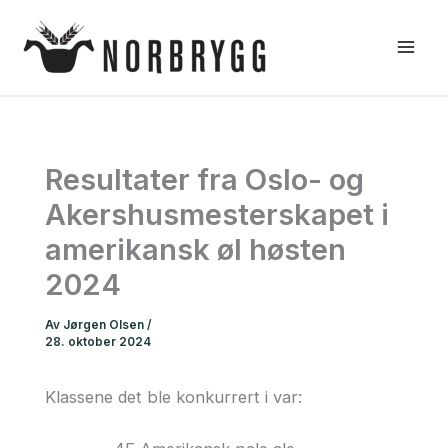
Hopp
rett
til
innholdet
Resultater fra Oslo- og
Akershusmesterskapet i
amerikansk øl høsten
2024
Av
Jørgen Olsen
/
28. oktober 2024
Klassene det ble konkurrert i var: