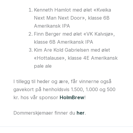
Kenneth Hamlot med ølet «Kveika
Next Man Next Door», klasse 6B
Amerikansk IPA
Finn Berger med ølet «VK Kalvsjø»,
klasse 6B Amerikansk IPA
Kim Are Kold Gabrielsen med ølet
«Hottalause», klasse 4E Amerikansk
pale ale
I tillegg til heder og ære, får vinnerne også
gavekort på henholdsvis 1.500, 1.000 og 500
kr. hos vår sponsor
HolmBrew
!
Dommerskjemaer finner du
her
.