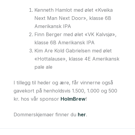
Kenneth Hamlot med ølet «Kveika
Next Man Next Door», klasse 6B
Amerikansk IPA
Finn Berger med ølet «VK Kalvsjø»,
klasse 6B Amerikansk IPA
Kim Are Kold Gabrielsen med ølet
«Hottalause», klasse 4E Amerikansk
pale ale
I tillegg til heder og ære, får vinnerne også
gavekort på henholdsvis 1.500, 1.000 og 500
kr. hos vår sponsor
HolmBrew
!
Dommerskjemaer finner du
her
.