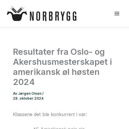
Hopp
rett
til
innholdet
Resultater fra Oslo- og
Akershusmesterskapet i
amerikansk øl høsten
2024
Av
Jørgen Olsen
/
28. oktober 2024
Klassene det ble konkurrert i var: