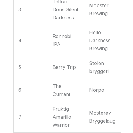
Teflon
Mobster
3
Dons Silent
Brewing
Darkness
Hello
Rennebil
4
Darkness
IPA
Brewing
Stolen
5
Berry Trip
bryggeri
The
6
Norpol
Currant
Fruktig
Mosterøy
7
Amarillo
Bryggelaug
Warrior