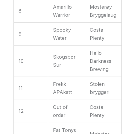
Amarillo
Mosterøy
8
Warrior
Bryggelaug
Spooky
Costa
9
Water
Plenty
Hello
Skogsbør
10
Darkness
Sur
Brewing
Frekk
Stolen
11
APAkatt
bryggeri
Out of
Costa
12
order
Plenty
Fat Tonys
Mobster