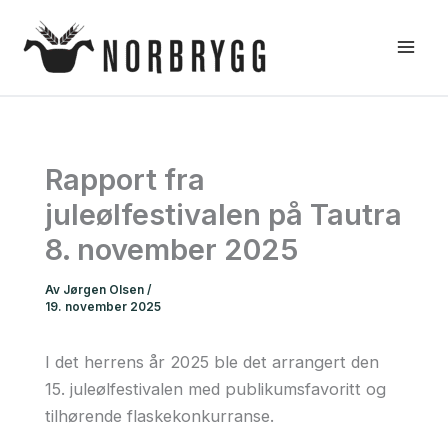
Hopp
rett
til
innholdet
Rapport fra
juleølfestivalen på Tautra
8. november 2025
Av
Jørgen Olsen
/
19. november 2025
I det herrens år 2025 ble det arrangert den
15. juleølfestivalen med publikumsfavoritt og
tilhørende flaskekonkurranse.