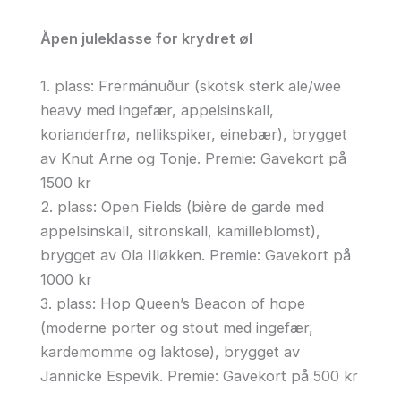
Åpen juleklasse for krydret øl
1. plass:
Frermánuður (skotsk sterk ale/wee
heavy med ingefær, appelsinskall,
korianderfrø, nellikspiker, einebær), brygget
av Knut Arne og Tonje. Premie: Gavekort på
1500 kr
2. plass: Open Fields (b
ière de garde med
appelsinskall, sitronskall, kamilleblomst),
brygget av Ola Illøkken. Premie: Gavekort på
1000 kr
3. plass: Hop Queen’s Beacon of hope
(moderne porter og stout med ingefær,
kardemomme og laktose), brygget av
Jannicke Espevik. Premie: Gavekort på 500 kr