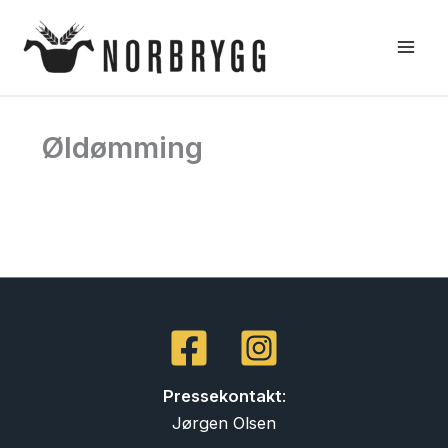
Hopp
rett
til
innholdet
Øldømming
Pressekontakt
:
Jørgen Olsen