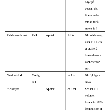
nøye på
posen, det
finnes andre
midler for å
smelte is !
Kalsiumkarbonat
Kalk
Apotek
1-2 ts
Gir kalsium og
øker PH. Dette
er stoffet å
bruke dersom
vannet er for
surt.
Natriumklorid
Vanlig
½-1 ts
Gir fyldigere
salt
smak
Melkesyre
Apotek
ca 2 ml
Senker PH,
volumet
forutsetter 88%
løsning som er