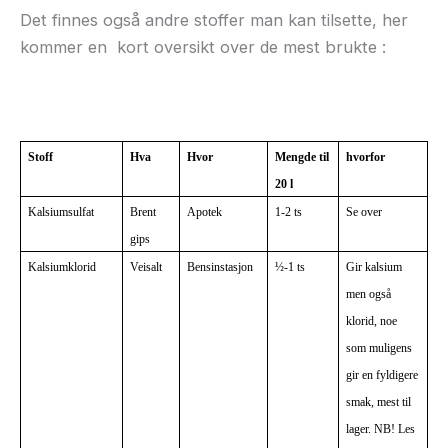
Det finnes også andre stoffer man kan tilsette, her
kommer en kort oversikt over de mest brukte :
Stoff
Hva
Hvor
Mengde til
hvorfor
20 l
Kalsiumsulfat
Brent
Apotek
1-2 ts
Se over
gips
Kalsiumklorid
Veisalt
Bensinstasjon
½-1 ts
Gir kalsium
men også
klorid, noe
som muligens
gir en fyldigere
smak, mest til
lager. NB! Les