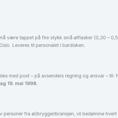
 være tappet på fire stykk små ølflasker (0,30 – 0,5
lo. Leveres til personalet i bardisken.
ndes med post – på avsenders regning og ansvar – til
dag 19. mai 1998
.
v personer fra øl/bryggeribransjen, vil bedømme hvert 