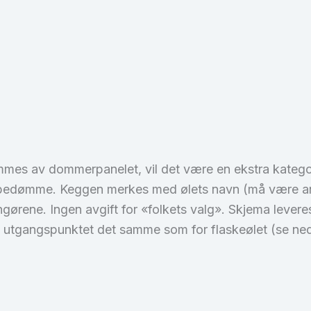
ømmes av dommerpanelet, vil det være en ekstra kategori
al bedømme. Keggen merkes med ølets navn (må være ano
gørene. Ingen avgift for «folkets valg». Skjema leve
r i utgangspunktet det samme som for flaskeølet (se ned