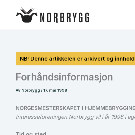
Hopp
rett
til
innholdet
Forhåndsinformasjon
Av
Norbrygg
/
17. mai 1998
NORGESMESTERSKAPET I HJEMMEBRYGGING
Interesseforeningen Norbrygg vil i år 1998 i e
Tid og sted