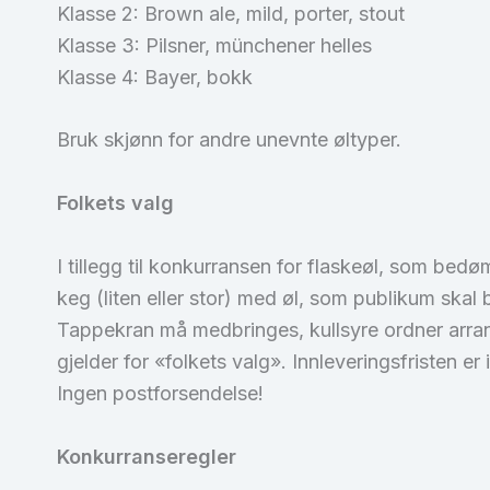
Klasse 2: Brown ale, mild, porter, stout
Klasse 3: Pilsner, münchener helles
Klasse 4: Bayer, bokk
Bruk skjønn for andre unevnte øltyper.
Folkets valg
I tillegg til konkurransen for flaskeøl, som bed
keg (liten eller stor) med øl, som publikum sk
Tappekran må medbringes, kullsyre ordner arran
gjelder for «folkets valg». Innleveringsfristen e
Ingen postforsendelse!
Konkurranseregler