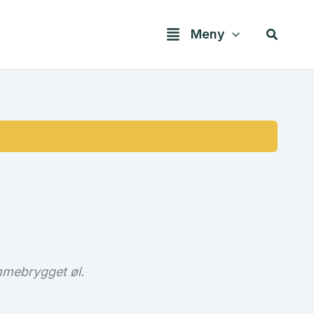
Søk
Meny
emmebrygget øl.