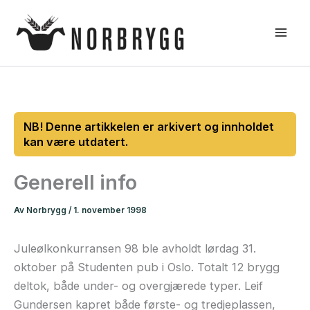
Hopp
rett
til
innholdet
Generell info
Av
Norbrygg
/
1. november 1998
Juleølkonkurransen 98 ble avholdt lørdag 31.
oktober på Studenten pub i Oslo. Totalt 12 brygg
deltok, både under- og overgjærede typer. Leif
Gundersen kapret både første- og tredjeplassen,