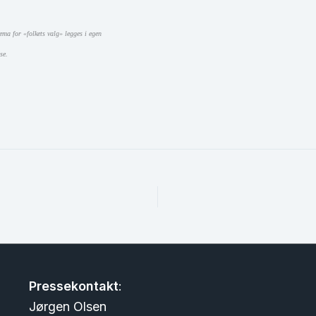
ema for «folkets valg» legges i egen
se.
Pressekontakt
:
Jørgen Olsen