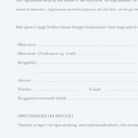
OBS! Opplysningene som gis på dette skjemaet vil ikke tilflyte juryen. Alle brygg bedømmes i en 
aktuelle øl konkurrerer i. Opplysningene kan derimot publiseres, helt eller delvis, om ølet gjør de
Ikke glem å oppgi hvilken klasse brygget konkurrerer i (sett ring) samt å
Ølets navn:…………………………………………………………
Ølets kode: (3 bokstaver og 3 tall)………………………
Brygger(e):…………………………………………………………………
…………………………………………………
Adresse:…………………………………………………………………
Telefon:……………………………..
E-mail:……………………
Bryggerens eventuelle klubb:……………………………………
OPPLYSNINGER OM BRYGGET
Vørteren er laget ved egen mesking, med maltekstrakt/ølsett, eller en k