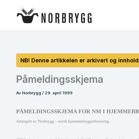
Hopp
rett
til
innholdet
Påmeldingsskjema
Av
Norbrygg
/
29. april 1999
PÅMELDINGSSKJEMA FOR NM I HJEMMEBR
Arrangert av Norbrygg – norsk hjemmebryggerforening.