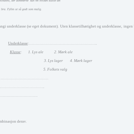
blindtest, der dommerne kun vet hvilken klasse det
t bra. Fylles ut så godt som mulig.
 angi underklasse (se eget dokument).
Uten klassetilhørighet og underklasse,
ingen
………
Underklasse
:……………………………………………..
……..
Klasse
: 1. Lys ale 2. Mørk ale
3. Lys lager 4. Mørk lager
……………….
5. Folkets valg
……………………………………
………………………………..
………………………………….
ombinasjon derav.