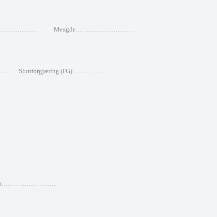
m………………… Mengde……………………….
……….
Sluttforgjæring (FG):…………..
olum:…………………….