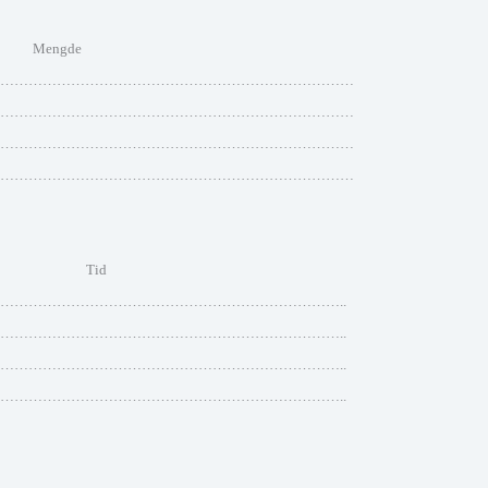
ngde
…………………………………………………………………
…………………………………………………………………
…………………………………………………………………
…………………………………………………………………
de Tid
……………………………………………………………..
……………………………………………………………..
……………………………………………………………..
……………………………………………………………..