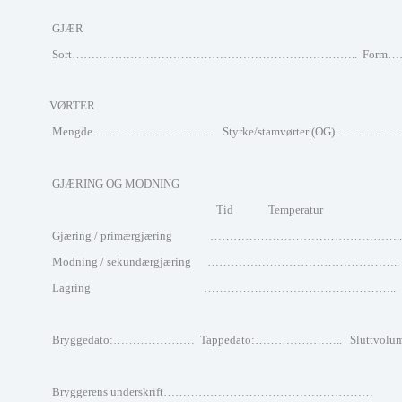
GJÆR
Sort……………………………………………………………….. For
VØRTER
Mengde………………………….. Styrke/stamvørter (OG)…………
GJÆRING OG MODNING
Tid Temperatur
Gjæring / primærgjæring …………………………………………..
Modning / sekundærgjæring …………………………………………..
Lagring …………………………………………..
Bryggedato:………………… Tappedato:………………….. Sluttv
Bryggerens underskrift………………………………………………