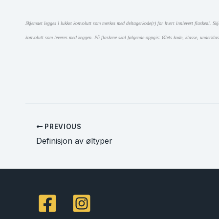
Skjemaet legges i lukket konvolutt som merkes med deltagerkode(r) for hvert innlevert flaskeøl. Skj
konvolutt som leveres med keggen. På flaskene skal følgende oppgis: Ølets kode, klasse, underklas
PREVIOUS
Definisjon av øltyper