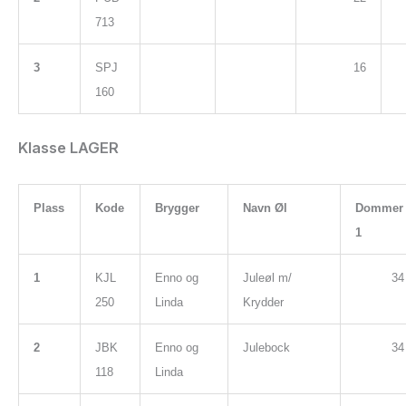
713
3
SPJ
16
160
Klasse LAGER
Plass
Kode
Brygger
Navn Øl
Dommer
1
1
KJL
Enno og
Juleøl m/
34
250
Linda
Krydder
2
JBK
Enno og
Julebock
34
118
Linda