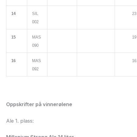
14
SIL
23
002
15
MAS
19
090
16
MAS
16
092
Oppskrifter på vinnerølene
Ale 1. plass:
Millenium Strong Ale 14 liter