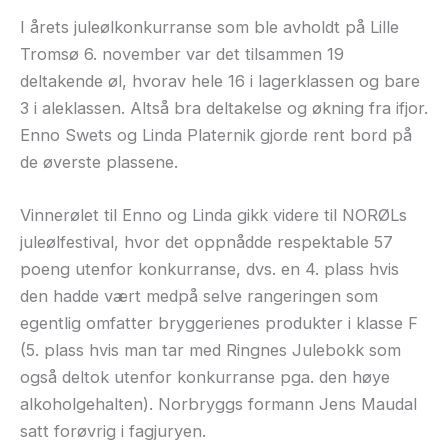
I årets juleølkonkurranse som ble avholdt på Lille
Tromsø 6. november var det tilsammen 19
deltakende øl, hvorav hele 16 i lagerklassen og bare
3 i aleklassen. Altså bra deltakelse og økning fra ifjor.
Enno Swets og Linda Platernik gjorde rent bord på
de øverste plassene.
Vinnerølet til Enno og Linda gikk videre til NORØLs
juleølfestival, hvor det oppnådde respektable 57
poeng utenfor konkurranse, dvs. en 4. plass hvis
den hadde vært medpå selve rangeringen som
egentlig omfatter bryggerienes produkter i klasse F
(5. plass hvis man tar med Ringnes Julebokk som
også deltok utenfor konkurranse pga. den høye
alkoholgehalten). Norbryggs formann Jens Maudal
satt forøvrig i fagjuryen.