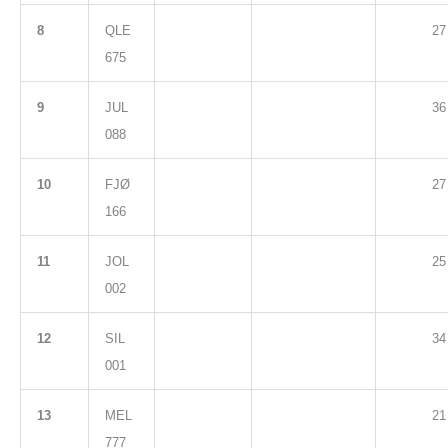
8
QLE
27
675
9
JUL
36
088
10
FJØ
27
166
11
JOL
25
002
12
SIL
34
001
13
MEL
21
777