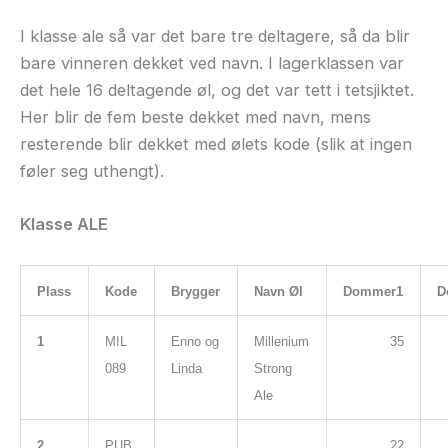
I klasse ale så var det bare tre deltagere, så da blir
bare vinneren dekket ved navn. I lagerklassen var
det hele 16 deltagende øl, og det var tett i tetsjiktet.
Her blir de fem beste dekket med navn, mens
resterende blir dekket med ølets kode (slik at ingen
føler seg uthengt).
Klasse ALE
Plass
Kode
Brygger
Navn Øl
Dommer1
D
1
MIL
Enno og
Millenium
35
089
Linda
Strong
Ale
2
PUB
22