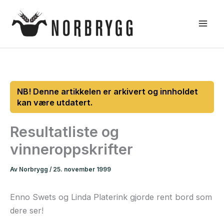
Hopp
rett
til
innholdet
Resultatliste og
vinneroppskrifter
Av
Norbrygg
/
25. november 1999
Enno Swets og Linda Platerink gjorde rent bord som
dere ser!