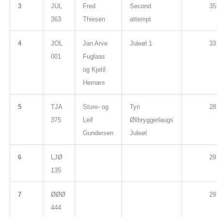
3
JUL
Fred
Second
35
363
Thiesen
attempt
4
JOL
Jan Arve
Juleøl 1
33
001
Fuglaas
og Kjetil
Hernæs
5
TJA
Sture- og
Tyri
28
375
Leif
Øllbryggerlaugs
Gundersen
Juleøl
6
LJØ
29
135
7
ØØØ
29
444