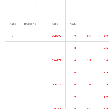
Plass
Brygger(e)
Kode
Navn
8
USB592
0
1,5
1,0
0
4,5
4
BAA279
0
1,5
1,0
0
4,5
2
DUB417
0
2,0
1,5
0
5,0
5
EAL004
0
1,5
1,0