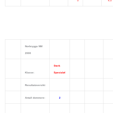
0
4,0
Norbryggs NM
2000
Sterk
Klasse:
Spesialøl
Resultatoversikt
Antall dommere:
2