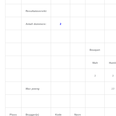
Resultatoversikt
Antall dommere:
2
Bouquet
Malt
Huml
3
3
Max poeng
10
Plass
Brygger(e)
Kode
Navn