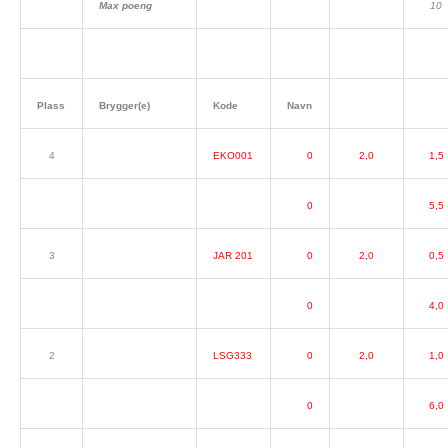
Max poeng
10
Plass
Brygger(e)
Kode
Navn
4
EKO001
0
2,0
1,5
0
5,5
3
JAR 201
0
2,0
0,5
0
4,0
2
LSG333
0
2,0
1,0
0
6,0