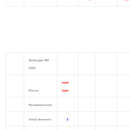
Norbryggs NM
2000
mørk
Klasse:
lager
Resultatoversikt
Antall dommere:
2