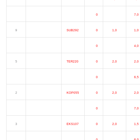
0
7,0
9
SUB292
0
1,0
1,0
0
4,0
5
TER220
0
2,0
2,0
0
6,5
2
KOP055
0
2,0
2,0
0
7,0
3
EKS107
0
2,0
1,5
0
6,0