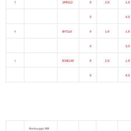
5
JAR112
0
2,0
1,0
0
4,0
6
BIT110
0
1,0
1,5
0
3,0
1
ESB130
0
2,0
1,5
0
6,0
Norbryggs NM