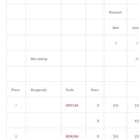
Bouquet
Malt
Hum
3
3
Max poeng
10
Plass
Brygger(e)
Kode
Navn
7
KRY138
0
3,0
2,
0
6,
9
BOK084
0
2,0
2,