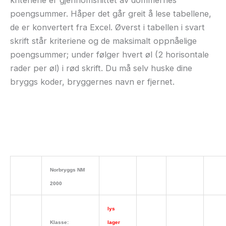
kriteriene er gjennomsnittet av dommernes
poengsummer. Håper det går greit å lese tabellene,
de er konvertert fra Excel. Øverst i tabellen i svart
skrift står kriteriene og de maksimalt oppnåelige
poengsummer; under følger hvert øl (2 horisontale
rader per øl) i rød skrift. Du må selv huske dine
bryggs koder, bryggernes navn er fjernet.
Norbryggs NM
2000
lys
Klasse:
lager