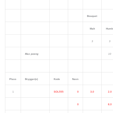
Bouquet
Malt
Huml
3
3
Max poeng
10
Plass
Brygger(e)
Kode
Navn
1
SOL555
0
3,0
2,0
0
8,0