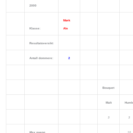
2000
Mørk
Klasse:
Ale
Resultatoversikt
Antall dommere:
2
Bouquet
Malt
Huml
3
3
Max poeng
10