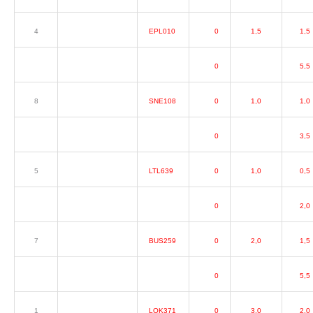
4
EPL010
0
1,5
1,5
0
5,5
8
SNE108
0
1,0
1,0
0
3,5
5
LTL639
0
1,0
0,5
0
2,0
7
BUS259
0
2,0
1,5
0
5,5
1
LOK371
0
3,0
2,0