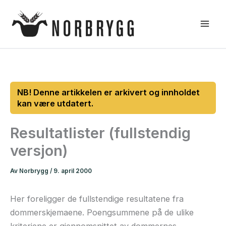
Hopp
rett
til
innholdet
Resultatlister (fullstendig
versjon)
Av
Norbrygg
/
9. april 2000
Her foreligger de fullstendige resultatene fra
dommerskjemaene. Poengsummene på de ulike