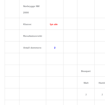
Norbryggs NM
2000
Klasse:
lys ale
Resultatoversikt
Antall dommere:
2
Bouquet
Malt
Huml
3
3