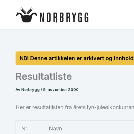
Hopp
rett
til
innholdet
Resultatliste
Av
Norbrygg
/
5. november 2000
Her er resultatlisten fra årets lyn-juleølkonkurra
Nr
Navn