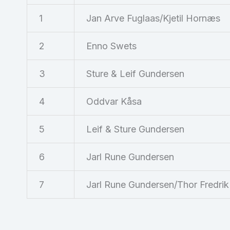
1
Jan Arve Fuglaas/Kjetil Hornæs
2
Enno Swets
3
Sture & Leif Gundersen
4
Oddvar Kåsa
5
Leif & Sture Gundersen
6
Jarl Rune Gundersen
7
Jarl Rune Gundersen/Thor Fredrik