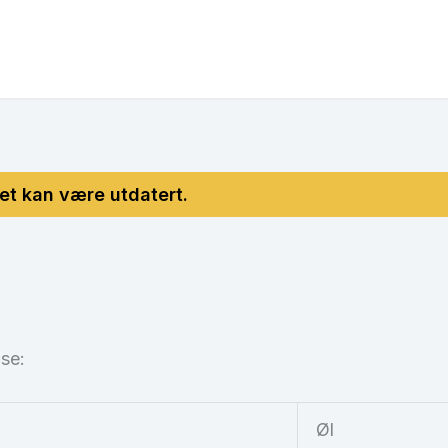
nse:
Øl