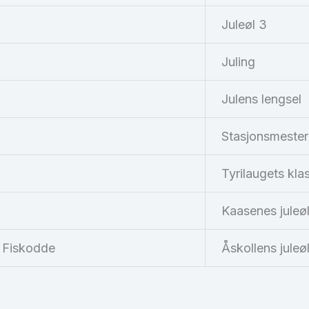
Juleøl 3
Juling
Julens lengsel
Stasjonsmester
Tyrilaugets klas
Kaasenes juleø
 Fiskodde
Åskollens juleø