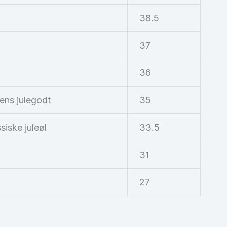
38.5
37
36
ens julegodt
35
siske juleøl
33.5
l
31
l
27