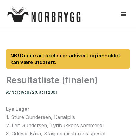
Hopp
rett
til
innholdet
Resultatliste (finalen)
Av
Norbrygg
/
29. april 2001
Lys Lager
1. Sture Gundersen, Kanalpils
2. Leif Gundersen, Tyribukkens sommerøl
3. Oddvar Kåsa, Stasjonsmesterens spesial