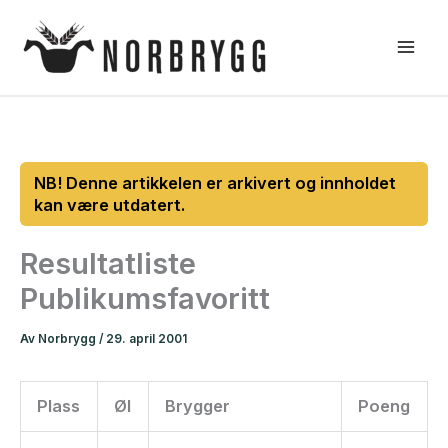
Hopp
rett
til
innholdet
Resultatliste
Publikumsfavoritt
Av
Norbrygg
/
29. april 2001
Plass
Øl
Brygger
Poeng