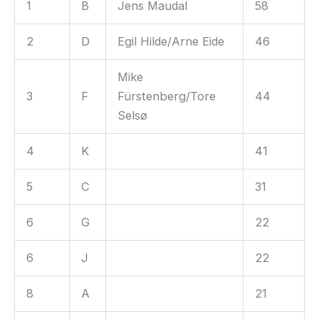
1
B
Jens Maudal
58
2
D
Egil Hilde/Arne Eide
46
Mike
3
F
Fürstenberg/Tore
44
Selsø
4
K
41
5
C
31
6
G
22
6
J
22
8
A
21