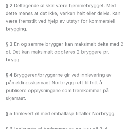
§ 2
Deltagende øl skal være hjemmebrygget. Med
dette menes at det ikke, verken helt eller delvis, kan
være fremstilt ved hjelp av utstyr for kommersiell
brygging.
§ 3
En og samme brygger kan maksimalt delta med 2
øl. Det kan maksimalt oppføres 2 bryggere pr.
brygg.
§ 4
Bryggeren/bryggerne gir ved innlevering av
påmeldingsskjemaet Norbrygg rett til fritt å
publisere opplysningene som fremkommer på
skjemaet.
§ 5
Innlevert øl med emballasje tilfaller Norbrygg.
§ 6
Innleverte øl bedømmes av en jury på 3-4