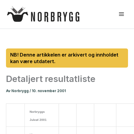
Hopp
rett
til
innholdet
Detaljert resultatliste
Av
Norbrygg
/
10. november 2001
Norbryggs
Juleøl 2001