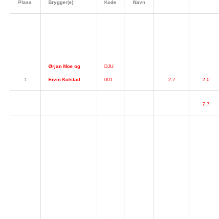
Plass
Brygger(e)
Kode
Navn
Ørjan Moe og
DJU
1
Eivin Kolstad
001
2,7
2,0
7,7