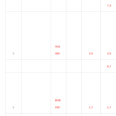
7,3
GUL
5
065
2,0
2,0
6,7
BVB
6
030
1,7
1,7