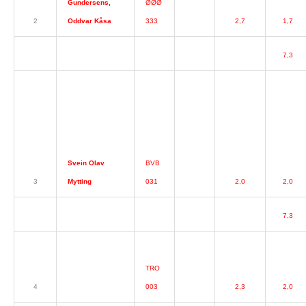
Gundersens,
ØØØ
2
Oddvar Kåsa
333
2,7
1,7
7,3
Svein Olav
BVB
3
Mytting
031
2,0
2,0
7,3
TRO
4
003
2,3
2,0