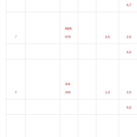
5,7
RBR
7
579
2,0
2,0
6,0
JUL
8
200
1,3
2,0
5,0