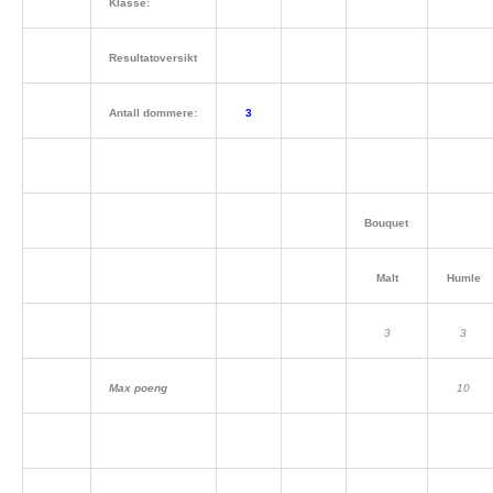
Klasse:
Resultatoversikt
Antall dommere:
3
Bouquet
Malt
Humle
3
3
Max poeng
10