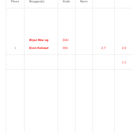
Plass
Brygger(e)
Kode
Navn
Ørjan Moe og
DJU
1
Eivin Kolstad
001
2,7
2,0
7,7