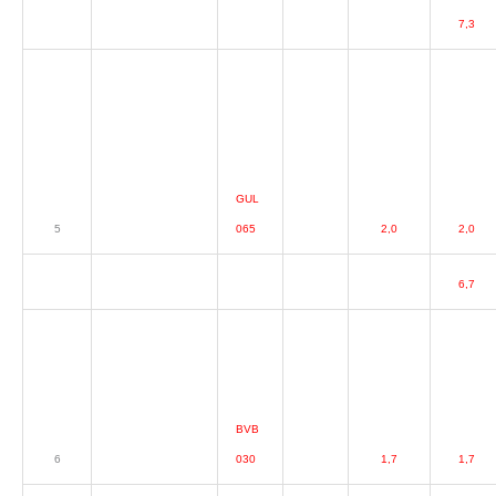
7,3
GUL
5
065
2,0
2,0
6,7
BVB
6
030
1,7
1,7