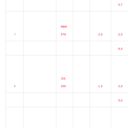
5,7
RBR
7
579
2,0
2,0
6,0
JUL
8
200
1,3
2,0
5,0