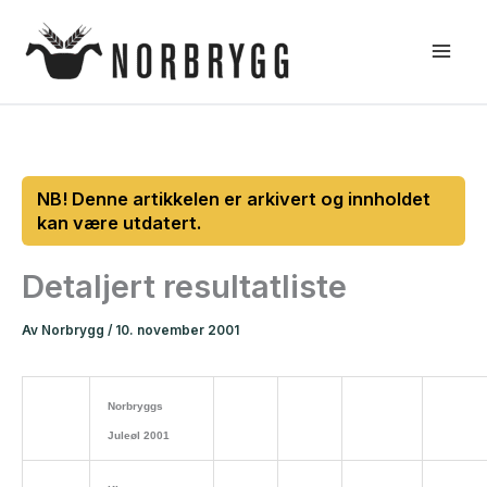
Hopp
rett
til
innholdet
Detaljert resultatliste
Av
Norbrygg
/
10. november 2001
Norbryggs
Juleøl 2001