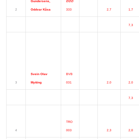
Gundersens,
ØØØ
2
Oddvar Kåsa
333
2,7
1,7
7,3
Svein Olav
BVB
3
Mytting
031
2,0
2,0
7,3
TRO
4
003
2,3
2,0