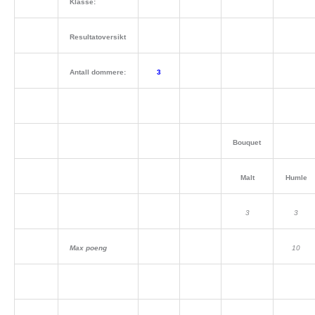
Klasse:
Resultatoversikt
Antall dommere:
3
Bouquet
Malt
Humle
3
3
Max poeng
10