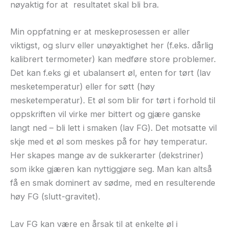
nøyaktig for at
resultatet skal bli bra.
Min oppfatning er at meskeprosessen er aller
viktigst, og slurv eller unøyaktighet her (f.eks. dårlig
kalibrert termometer) kan medføre store problemer.
Det kan f.eks gi et ubalansert øl, enten for tørt (lav
mesketemperatur) eller for søtt (høy
mesketemperatur). Et øl som blir for tørt i forhold til
oppskriften vil virke mer bittert og gjære ganske
langt ned – bli lett i smaken (lav FG). Det motsatte vil
skje med et øl som meskes på for høy temperatur.
Her skapes mange av de sukkerarter (dekstriner)
som ikke gjæren kan nyttiggjøre seg. Man kan altså
få en smak dominert av sødme, med en resulterende
høy FG (slutt-gravitet).
Lav FG kan være en årsak til at enkelte øl i