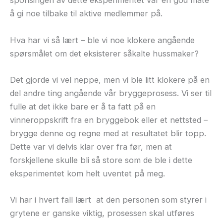
sponsingen av dette eksperimentet var en god måte
å gi noe tilbake til aktive medlemmer på.
Hva har vi så lært – ble vi noe klokere angående
spørsmålet om det eksisterer såkalte hussmaker?
Det gjorde vi vel neppe, men vi ble litt klokere på en
del andre ting angående vår bryggeprosess. Vi ser til
fulle at det ikke bare er å ta fatt på en
vinneroppskrift fra en bryggebok eller et nettsted –
brygge denne og regne med at resultatet blir topp.
Dette var vi delvis klar over fra før, men at
forskjellene skulle bli så store som de ble i dette
eksperimentet kom helt uventet på meg.
Vi har i hvert fall lært
at den personen som styrer i
grytene er ganske viktig, prosessen skal utføres