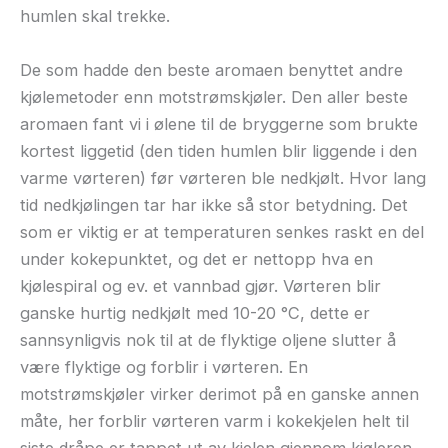
humlen skal trekke.
De som hadde den beste aromaen benyttet andre
kjølemetoder enn motstrømskjøler. Den aller beste
aromaen fant vi i ølene til de bryggerne som brukte
kortest liggetid (den tiden humlen blir liggende i den
varme vørteren) før vørteren ble nedkjølt. Hvor lang
tid nedkjølingen tar har ikke så stor betydning. Det
som er viktig er at temperaturen senkes raskt en del
under kokepunktet, og det er nettopp hva en
kjølespiral og ev. et vannbad gjør. Vørteren blir
ganske hurtig nedkjølt med 10-20 °C, dette er
sannsynligvis nok til at de flyktige oljene slutter å
være flyktige og forblir i vørteren. En
motstrømskjøler virker derimot på en ganske annen
måte, her forblir vørteren varm i kokekjelen helt til
siste dråpe er tappet ut av kjelen gjennom kjøleren.