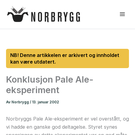
Hopp
rett
til
innholdet
Konklusjon Pale Ale-
eksperiment
Av
Norbrygg
/
13. januar 2002
Norbryggs Pale Ale-eksperiment er vel overstått, og
vi hadde en ganske god deltagelse. Styret synes