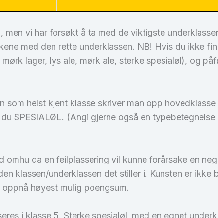
, men vi har forsøkt å ta med de viktigste underklassen
askene med den rette underklassen. NB! Hvis du ikke fi
 mørk lager, lys ale, mørk ale, sterke spesialøl), og på
n som helst kjent klasse skriver man opp hovedklasse 
r du SPESIALØL. (Angi gjerne også en typebetegnelse et
med omhu da en feilplassering vil kunne forårsake en n
il den klassen/underklassen det stiller i. Kunsten er ikk
 å oppnå høyest mulig poengsum.
eres i klasse 5. Sterke spesialøl, med en egnet underk