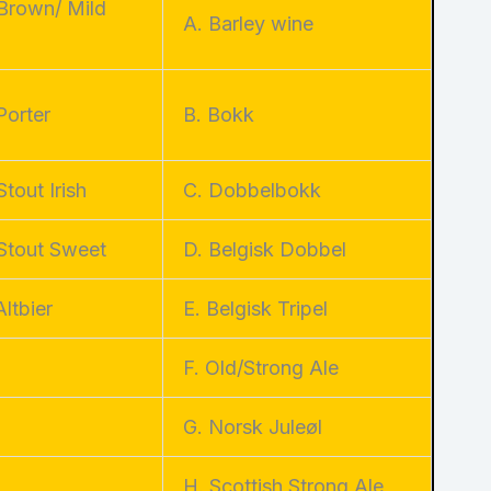
Brown/ Mild
A. Barley wine
e
Porter
B. Bokk
Stout Irish
C. Dobbelbokk
 Stout Sweet
D. Belgisk Dobbel
Altbier
E. Belgisk Tripel
F. Old/Strong Ale
G. Norsk Juleøl
H. Scottish Strong Ale