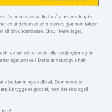
e. Du er selv ansvarlig for å plassere den/de
nner en underklasse som passer, gjør som følger:
før så din underklasse. Eks.: "Mørk lager,
avh. av om det er over- eller undergjær og en
ter eget ønske.) Dette er naturligvis helt
egativ bedømming av ditt øl. Dommerne tar
e bare å brygge et godt øl, men det skal også
lasse!