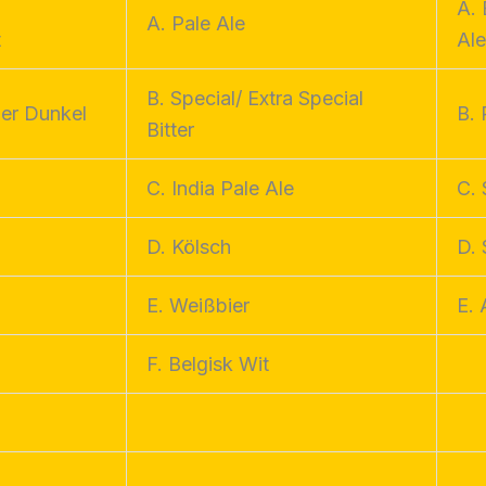
A. 
A. Pale Ale
t
Al
B. Special/ Extra Special
er Dunkel
B. 
Bitter
C. India Pale Ale
C. 
D. Kölsch
D.
E. Weißbier
E. 
F. Belgisk Wit