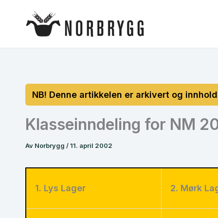
Hopp
rett
til
innholdet
Klasseinndeling for NM 2
Av
Norbrygg
/
11. april 2002
1. Lys Lager
2. Mørk La