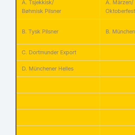
A. Tsjekkisk/
A. Märzen/
Bøhmisk Pilsner
Oktoberfes
B. Tysk Pilsner
B. München
C. Dortmunder Export
D. Münchener Helles