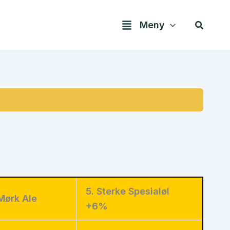
Søk
Meny
5. Sterke Spesialøl
Mørk Ale
+6%