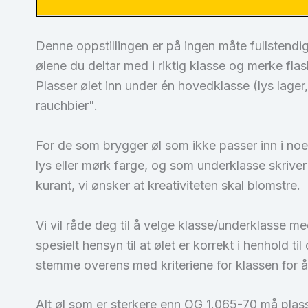
Denne oppstillingen er på ingen måte fullstendig
ølene du deltar med i riktig klasse og merke fl
Plasser ølet inn under én hovedklasse (lys lager,
rauchbier".
For de som brygger øl som ikke passer inn i noe
lys eller mørk farge, og som underklasse skrive
kurant, vi ønsker at kreativiteten skal blomstre.
Vi vil råde deg til å velge klasse/underklasse 
spesielt hensyn til at ølet er korrekt i henhold t
stemme overens med kriteriene for klassen for
Alt øl som er sterkere enn OG 1.065-70 må plass