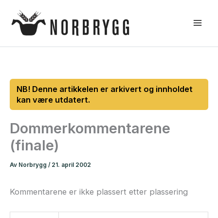
Hopp
rett
til
innholdet
Dommerkommentarene
(finale)
Av
Norbrygg
/
21. april 2002
Kommentarene er ikke plassert etter plassering