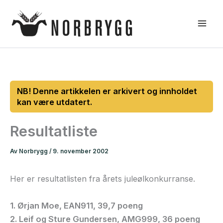
Hopp
rett
til
innholdet
Resultatliste
Av
Norbrygg
/
9. november 2002
Her er resultatlisten fra årets juleølkonkurranse.
1. Ørjan Moe, EAN911, 39,7 poeng
2. Leif og Sture Gundersen, AMG999, 36 poeng