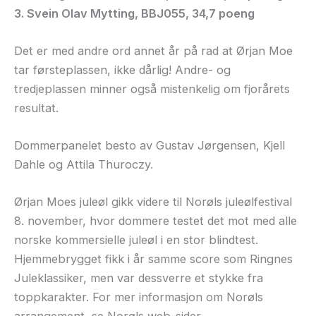
3. Svein Olav Mytting, BBJ055, 34,7 poeng
Det er med andre ord annet år på rad at Ørjan Moe
tar førsteplassen, ikke dårlig! Andre- og
tredjeplassen minner også mistenkelig om fjorårets
resultat.
Dommerpanelet besto av Gustav Jørgensen, Kjell
Dahle og Attila Thuroczy.
Ørjan Moes juleøl gikk videre til Norøls juleølfestival
8. november, hvor dommere testet det mot med alle
norske kommersielle juleøl i en stor blindtest.
Hjemmebrygget fikk i år samme score som Ringnes
Juleklassiker, men var dessverre et stykke fra
toppkarakter. For mer informasjon om Norøls