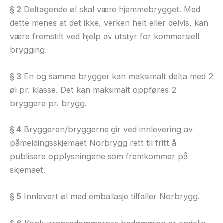
§ 2
Deltagende øl skal være hjemmebrygget. Med
dette menes at det ikke, verken helt eller delvis, kan
være fremstilt ved hjelp av utstyr for kommersiell
brygging.
§ 3
En og samme brygger kan maksimalt delta med 2
øl pr. klasse. Det kan maksimalt oppføres 2
bryggere pr. brygg.
§ 4
Bryggeren/bryggerne gir ved innlevering av
påmeldingsskjemaet Norbrygg rett til fritt å
publisere opplysningene som fremkommer på
skjemaet.
§ 5
Innlevert øl med emballasje tilfaller Norbrygg.
§ 6
Konkurransedommernes bedømming er endelig