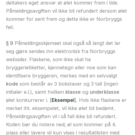
deltakers eget ansvar at ølet kommer frem i tide.
Påmeldingsavgiften vil ikke bli refundert dersom ølet
kommer for sent frem og dette ikke er Norbryggs
feil.
§ 9
Påmeldingsskjemaet skal også så langt det lar
seg gjøre sendes inn elektronisk fra Norbryggs
websider. Flaskene, som ikke skal ha
bryggerietiketter, kjennetegn eller noe som kan
identifisere bryggeren, merkes med en selvvalgt
kode
som består av 3 bokstaver og 3 tall (ingen
initialer e.l.), samt hvilken
klasse
og
underklasse
ølet konkurrerer i. [
Eksempel
]. Hvis ikke flaskene er
merket iht. eksempelet, vil ikke ølet bli bedømt.
Påmeldingsavgiften vil i så fall ikke bli refundert.
Koden bør du notere ned; øl som kommer på 4.
plass eller lavere vil kun vises i resultatlisten med