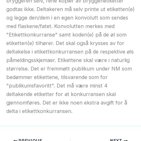
bryggeren selv, rene kopier av bryggerietiketter
godtas ikke. Deltakeren må selv printe ut etiketten(e)
og legge den/dem i en egen konvolutt som sendes
med flaskene/fatet. Konvolutten merkes med
"Etikettkonkurranse" samt koden(e) på de øl som
etiketten(e) tilhører. Det skal også krysses av for
deltakelse i etikettkonkurransen på de respektive øls
påmeldingsskjemaer. Etikettene skal være i naturlig
størrelse. Det er fremmøtt publikum under NM som
bedømmer etikettene, tilsvarende som for
"publikumsfavoritt". Det må være minst 4
deltakende etiketter for at konkurransen skal
gjennomføres. Det er ikke noen ekstra avgift for å
delta i etikettkonkurransen.
PREVIOUS
NEXT