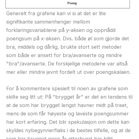
Generelt fra grafene kan vi si at det er lite
signifikante sammenhenger mellom
forklaringsvariablene på y-aksen og oppnådd
poengsum på x-aksen. Dvs. både øl som gjorde det
bra, middels og dårlig, brukte stort sett metoder
som både er ansett for bra/avanserte og mindre
"bra"/avanserte. De forskjellge metodene var altså
mer eller mindre jevnt fordelt ut over poengskalaen.
For å kommentere spesielt til noen av grafene som
skilte seg litt ut: På "brygget år" er det en tendens til
at de som har brygget lengst havner midt på treet,
mens de som får høyeste og laveste poengsummer
har kort erfaring. Det blir spekulasjon om dette kan
skyldes nybegynnerflaks i de bestes tilfelle, og at de
som har brygget noen år etterhvert har blitt