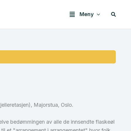
Søk
Meny
elleretasjen), Majorstua, Oslo.
Selve bedømmingen av alle de innsendte flaskeøl
til et "arrangement i arrangementet" hvor folk