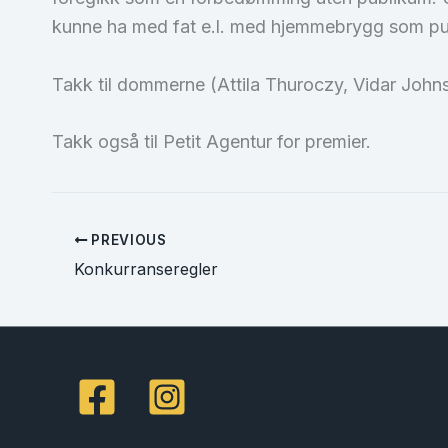
kunne ha med fat e.l. med hjemmebrygg som pu
Takk til dommerne (Attila Thuroczy, Vidar Johns
Takk også til Petit Agentur for premier.
PREVIOUS
Konkurranseregler