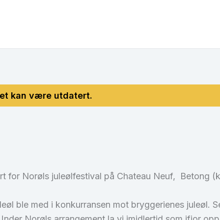
t for Norøls juleølfestival på Chateau Neuf, Betong (kj
leøl ble med i konkurransen mot bryggerienes juleøl. 
er Norøls arrangement la vi imidlertid som ifjor opp 