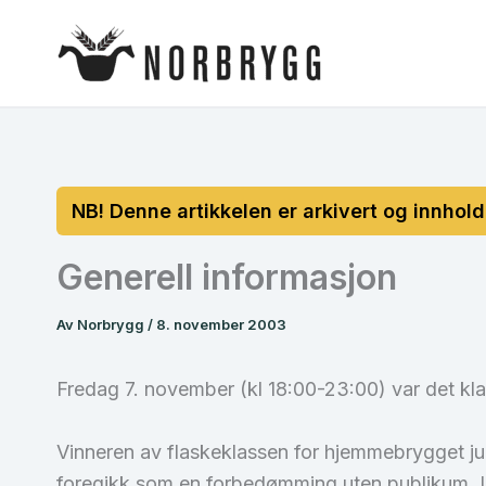
Hopp
rett
til
innholdet
Generell informasjon
Av
Norbrygg
/
8. november 2003
Fredag 7. november (kl 18:00-23:00) var det klar
Vinneren av flaskeklassen for hjemmebrygget ju
foregikk som en forbedømming uten publikum. Und