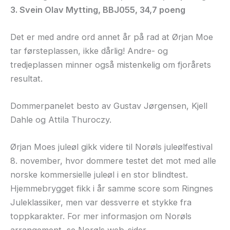
3. Svein Olav Mytting, BBJ055, 34,7 poeng
Det er med andre ord annet år på rad at Ørjan Moe
tar førsteplassen, ikke dårlig! Andre- og
tredjeplassen minner også mistenkelig om fjorårets
resultat.
Dommerpanelet besto av Gustav Jørgensen, Kjell
Dahle og Attila Thuroczy.
Ørjan Moes juleøl gikk videre til Norøls juleølfestival
8. november, hvor dommere testet det mot med alle
norske kommersielle juleøl i en stor blindtest.
Hjemmebrygget fikk i år samme score som Ringnes
Juleklassiker, men var dessverre et stykke fra
toppkarakter. For mer informasjon om Norøls