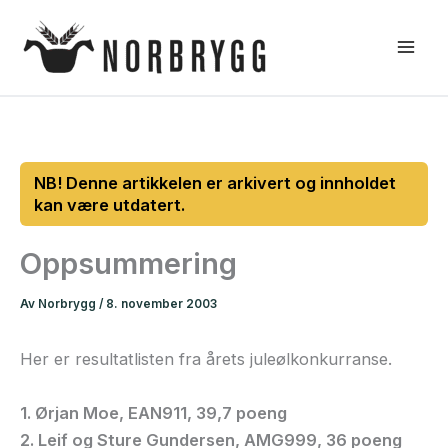
Hopp
rett
til
innholdet
Oppsummering
Av
Norbrygg
/
8. november 2003
Her er resultatlisten fra årets juleølkonkurranse.
1. Ørjan Moe, EAN911, 39,7 poeng
2. Leif og Sture Gundersen, AMG999, 36 poeng