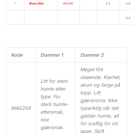
7
Ørjan Moe
VAL041
1,5
1,0
4,0
Kode
Dommer 1
Dommer 2
Meget fint
utseende. Klarhet,
Litt for sterk
skum og farge på
humle etter
topp. Litt
type. For
gjæraroma. Ikke
sterk humle-
MAG204
typeriktig når det
ettersmak,
gjelder humle, alt
noe
for kraftig for int.
gjærsmak.
lager. Skift