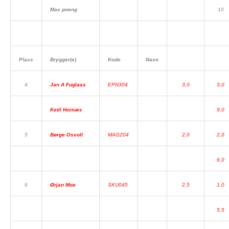
Max poeng
10
Plass
Brygger(e)
Kode
Navn
4
Jan A Fuglaas
EPN304
3,0
3,0
Ketil Hornæs
9,0
5
Børge Osvoll
MAG204
2,0
2,0
6,0
6
Ørjan Moe
SKU045
2,5
1,0
5,5