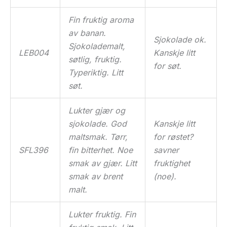
Fin fruktig aroma
av banan.
Sjokolade ok.
Sjokolademalt,
LEB004
Kanskje litt
søtlig, fruktig.
for søt.
Typeriktig. Litt
søt.
Lukter gjær og
sjokolade. God
Kanskje litt
maltsmak. Tørr,
for røstet?
SFL396
fin bitterhet. Noe
savner
smak av gjær. Litt
fruktighet
smak av brent
(noe).
malt.
Lukter fruktig. Fin