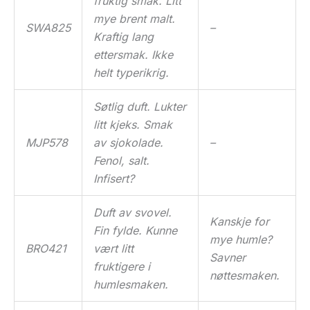
fruktig smak. Litt
mye brent malt.
SWA825
–
Kraftig lang
ettersmak. Ikke
helt typerikrig.
Søtlig duft. Lukter
litt kjeks. Smak
MJP578
av sjokolade.
–
Fenol, salt.
Infisert?
Duft av svovel.
Kanskje for
Fin fylde. Kunne
mye humle?
BRO421
vært litt
Savner
fruktigere i
nøttesmaken.
humlesmaken.