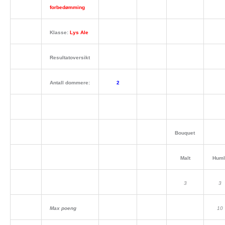
forbedømming
Klasse:
Lys Ale
Resultatoversikt
Antall dommere:
2
Bouquet
Malt
Huml
3
3
Max poeng
10