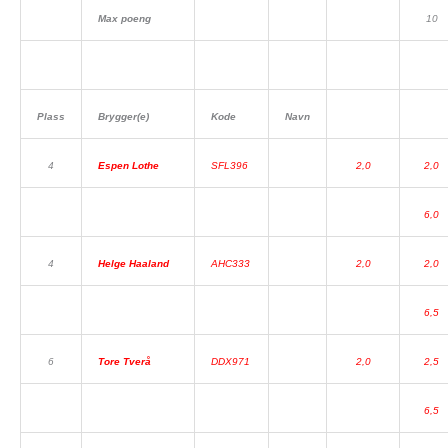
Max poeng
10
Plass
Brygger(e)
Kode
Navn
4
Espen Lothe
SFL396
2,0
2,0
6,0
4
Helge Haaland
AHC333
2,0
2,0
6,5
6
Tore Tverå
DDX971
2,0
2,5
6,5