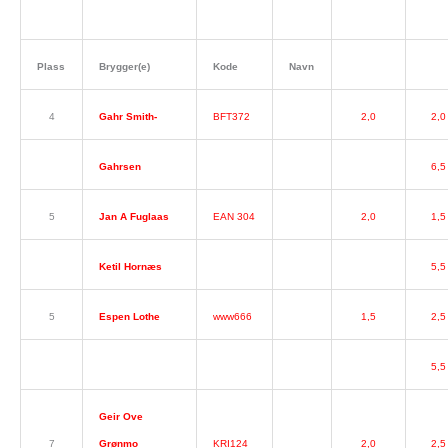
Plass
Brygger(e)
Kode
Navn
4
Gahr Smith-
BFT372
2,0
2,0
Gahrsen
6,5
5
Jan A Fuglaas
EAN 304
2,0
1,5
Ketil Hornæs
5,5
5
Espen Lothe
www666
1,5
2,5
5,5
Geir Ove
7
Grønmo
KRI124
2,0
2,5