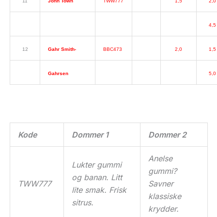
11
John Town
TWW777
1,5
2,0
4,5
12
Gahr Smith-
BBC473
2,0
1,5
Gahrsen
5,0
Kode
Dommer 1
Dommer 2
Anelse
Lukter gummi
gummi?
og banan. Litt
TWW777
Savner
lite smak. Frisk
klassiske
sitrus.
krydder.