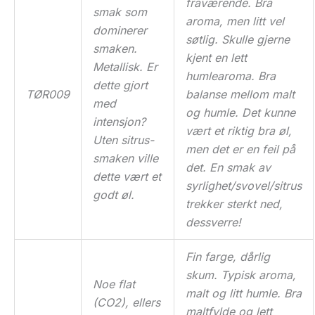
fraværende. Bra
smak som
aroma, men litt vel
dominerer
søtlig. Skulle gjerne
smaken.
kjent en lett
Metallisk. Er
humlearoma. Bra
dette gjort
TØR009
balanse mellom malt
med
og humle. Det kunne
intensjon?
vært et riktig bra øl,
Uten sitrus-
men det er en feil på
smaken ville
det. En smak av
dette vært et
syrlighet/svovel/sitrus
godt øl.
trekker sterkt ned,
dessverre!
Fin farge, dårlig
skum. Typisk aroma,
Noe flat
malt og litt humle. Bra
(CO2), ellers
maltfylde og lett