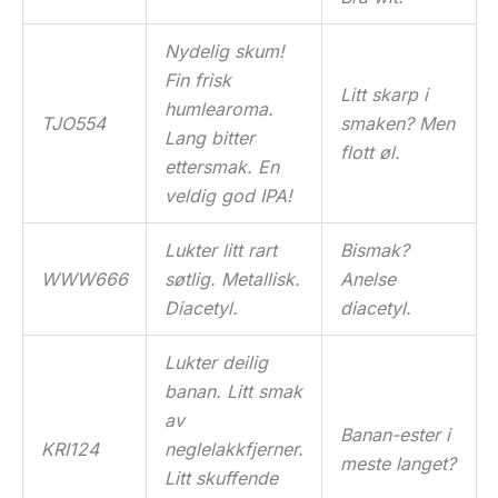
Nydelig skum!
Fin frisk
Litt skarp i
humlearoma.
TJO554
smaken? Men
Lang bitter
flott øl.
ettersmak. En
veldig god IPA!
Lukter litt rart
Bismak?
WWW666
søtlig. Metallisk.
Anelse
Diacetyl.
diacetyl.
Lukter deilig
banan. Litt smak
av
Banan-ester i
KRI124
neglelakkfjerner.
meste langet?
Litt skuffende