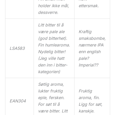
holder ikke mål,
ettersmak.
dessverre.
Litt bitter til å
være pale ale
Kraftig
(god bitterhet).
smaksbombe,
Fin humlearoma.
nærmere IPA
LSA583
Nydelig bitter!
enn english
(Jeg ville hatt
pale?
den inn i bitter-
Imperial??
kategorien)
Søtlig aroma,
lukter fruktig
Fruktig
eple, fersken.
aroma, fin.
EAN304
For søt til å
Ligg for søt,
være bitter. Litt
kanskje.