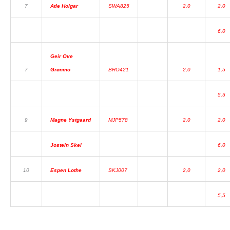
7
Atle Holgar
SWA825
2,0
2,0
6,0
Geir Ove
7
Grønmo
BRO421
2,0
1,5
5,5
9
Magne Ystgaard
MJP578
2,0
2,0
Jostein Skei
6,0
10
Espen Lothe
SKJ007
2,0
2,0
5,5