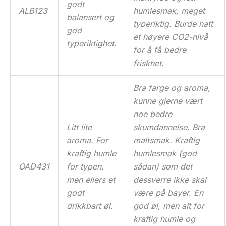
godt
ALB123
humlesmak, meget
balansert og
typeriktig. Burde hatt
god
et høyere CO2-nivå
typeriktighet.
for å få bedre
friskhet.
Bra farge og aroma,
kunne gjerne vært
noe bedre
Litt lite
skumdannelse. Bra
aroma. For
maltsmak. Kraftig
kraftig humle
humlesmak (god
OAD431
for typen,
sådan) som det
men ellers et
dessverre ikke skal
godt
være på bayer. En
drikkbart øl.
god øl, men alt for
kraftig humle og