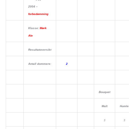
2004 –
forbedømming
Klasse:
Mørk
Ale
Resultatoversikt
Antall dommere:
2
Bouquet
Malt
Humle
3
3