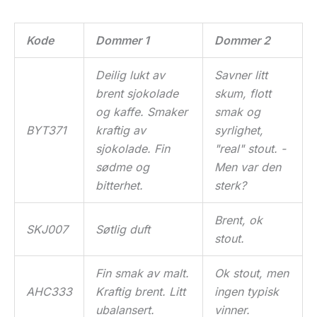
Kode
Dommer 1
Dommer 2
Deilig lukt av
Savner litt
brent sjokolade
skum, flott
og kaffe. Smaker
smak og
BYT371
kraftig av
syrlighet,
sjokolade. Fin
"real" stout. -
sødme og
Men var den
bitterhet.
sterk?
Brent, ok
SKJ007
Søtlig duft
stout.
Fin smak av malt.
Ok stout, men
AHC333
Kraftig brent. Litt
ingen typisk
ubalansert.
vinner.