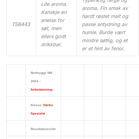
Lite aroma.
aroma. Fin smak av
Kanskje en
hardt røstet malt og
anelse for
TSB443
passe antydning av
søt, men
humle. Burde vært
ellers godt
mindre søtlig, og et
drikkbar.
er et hint av fenol.
Norbryggs NM
2004 –
forbedømming
Klasse:
Sterke
Spesialøl
Resultatoversikt