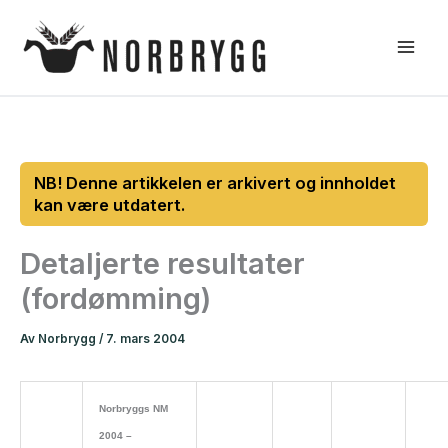
Hopp
rett
til
innholdet
Detaljerte resultater
(fordømming)
Av
Norbrygg
/
7. mars 2004
Norbryggs NM
2004 –