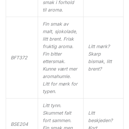
smak i forhold
til aroma.
Fin smak av
malt, sjokolade,
litt brent. Frisk
fruktig aroma.
Litt mørk?
Fin bitter
Skarp
BFT372
ettersmak.
bismak, litt
Kunne vært mer
brent?
aromahumle.
Litt for mørk for
typen.
Litt tynn.
Skummet falt
Litt
fort sammen.
beskjeden?
BSE204
Fin smak men
Kort