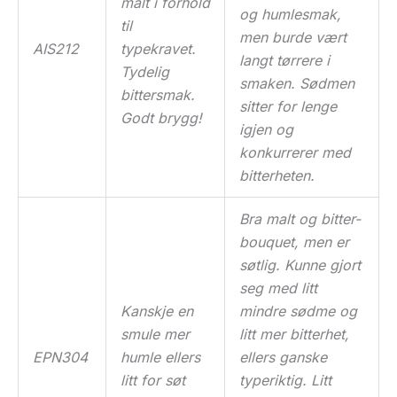
malt i forhold
og humlesmak,
til
men burde vært
AIS212
typekravet.
langt tørrere i
Tydelig
smaken. Sødmen
bittersmak.
sitter for lenge
Godt brygg!
igjen og
konkurrerer med
bitterheten.
Bra malt og bitter-
bouquet, men er
søtlig. Kunne gjort
seg med litt
Kanskje en
mindre sødme og
smule mer
litt mer bitterhet,
EPN304
humle ellers
ellers ganske
litt for søt
typeriktig. Litt