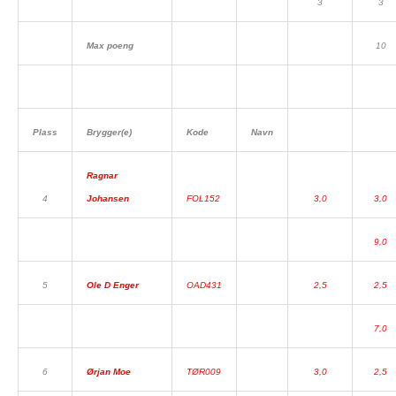
3
3
Max poeng
10
Plass
Brygger(e)
Kode
Navn
Ragnar
4
Johansen
FOL152
3,0
3,0
9,0
5
Ole D Enger
OAD431
2,5
2,5
7,0
6
Ørjan Moe
TØR009
3,0
2,5