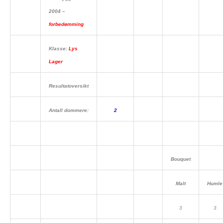
2004 –
forbedømming
Klasse:
Lys
Lager
Resultatoversikt
Antall dommere:
2
Bouquet
Malt
Humle
3
3