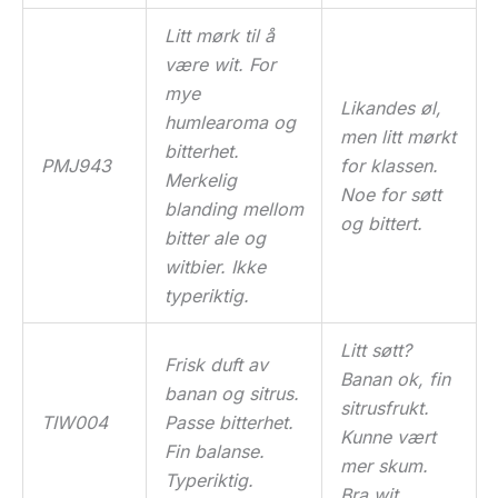
Litt mørk til å
være wit. For
mye
Likandes øl,
humlearoma og
men litt mørkt
bitterhet.
PMJ943
for klassen.
Merkelig
Noe for søtt
blanding mellom
og bittert.
bitter ale og
witbier. Ikke
typeriktig.
Litt søtt?
Frisk duft av
Banan ok, fin
banan og sitrus.
sitrusfrukt.
TIW004
Passe bitterhet.
Kunne vært
Fin balanse.
mer skum.
Typeriktig.
Bra wit.