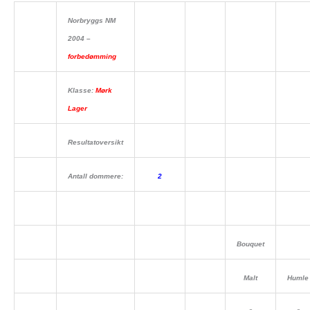
Norbryggs NM
2004 –
forbedømming
Klasse:
Mørk
Lager
Resultatoversikt
Antall dommere:
2
Bouquet
Malt
Humle