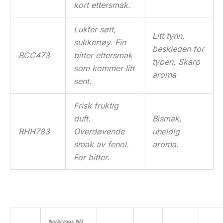
kort ettersmak.
Lukter søtt,
Litt tynn,
sukkertøy. Fin
beskjeden for
BCC473
bitter ettersmak
typen. Skarp
som kommer litt
aroma
sent.
Frisk fruktig
duft.
Bismak,
RHH783
Overdøvende
uheldig
smak av fenol.
aroma.
For bitter.
Norbryggs NM