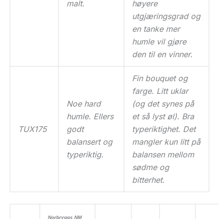
malt.
høyere
utgjæringsgrad og
en tanke mer
humle vil gjøre
den til en vinner.
Fin bouquet og
farge. Litt uklar
Noe hard
(og det synes på
humle. Ellers
et så lyst øl). Bra
TUX175
godt
typeriktighet. Det
balansert og
mangler kun litt på
typeriktig.
balansen mellom
sødme og
bitterhet.
Norbryggs NM