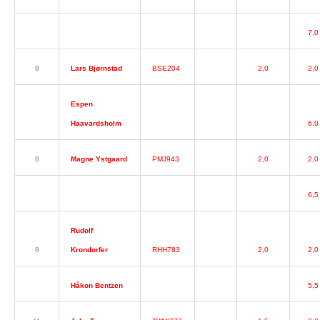
7,0
8
Lars Bjørnstad
BSE204
2,0
2,0
Espen
Haavardsholm
6,0
8
Magne Ystgaard
PMJ943
2,0
2,0
6,5
Rudolf
8
Krondorfer
RHH783
2,0
2,0
Håkon Bentzen
5,5