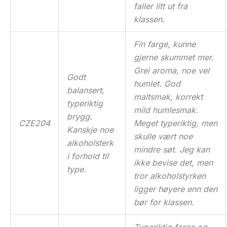
faller litt ut fra
klassen.
Fin farge, kunne
gjerne skummet mer.
Grei aroma, noe vel
Godt
humlet. God
balansert,
maltsmak, korrekt
typeriktig
mild humlesmak.
brygg.
CZE204
Meget typeriktig, men
Kanskje noe
skulle vært noe
alkoholsterk
mindre søt. Jeg kan
i forhold til
ikke bevise det, men
type.
tror alkoholstyrken
ligger høyere enn den
bør for klassen.
Typeriktig farge og