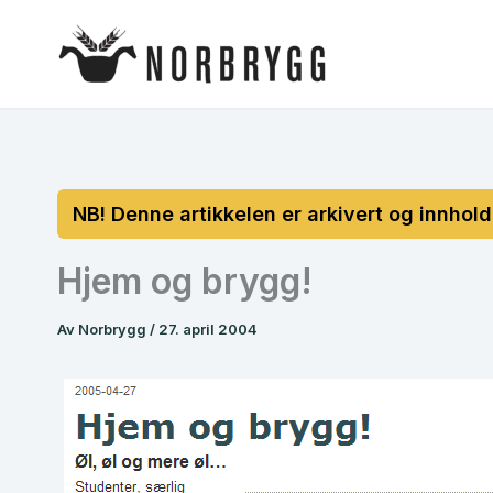
Hopp
rett
til
innholdet
Hjem og brygg!
Av
Norbrygg
/
27. april 2004