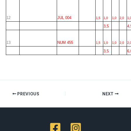
12
JUL 004
1,5
1,0
1,0
2,0
1,
3,5
4,
13
NUM 455
1,5
1,0
1,0
2,0
2,
3,5
6,
PREVIOUS
NEXT