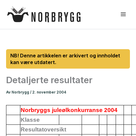
Hopp
rett
til
innholdet
Detaljerte resultater
Av
Norbrygg
/
2. november 2004
Norbryggs juleølkonkurranse 2004
Klasse
Resultatoversikt