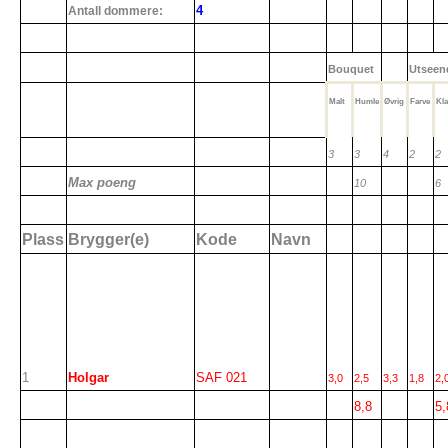
4
Antall dommere:
Bouquet
Utseen
Malt
Humle
Øvrig
Farve
Kla
3
3
4
2
2
Max poeng
10
6
Plass
Brygger(e)
Kode
Navn
1
Holgar
SAF 021
3,0
2,5
3,3
1,8
2,
8,8
5,