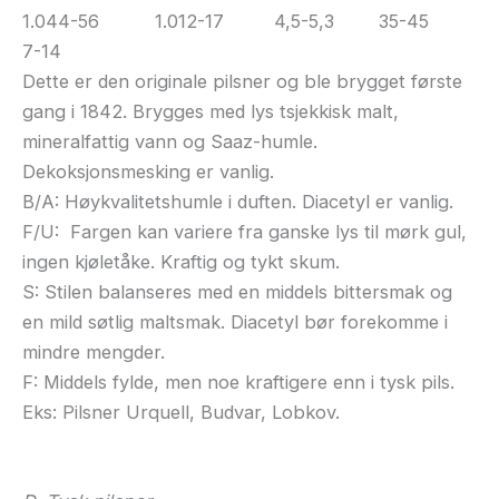
1.044-56 1.012-17 4,5-5,3 35-45
7-14
Dette er den originale pilsner og ble brygget første
gang i 1842. Brygges med lys tsjekkisk malt,
mineralfattig vann og Saaz-humle.
Dekoksjonsmesking er vanlig.
B/A: Høykvalitetshumle i duften. Diacetyl er vanlig.
F/U: Fargen kan variere fra ganske lys til mørk gul,
ingen kjøletåke. Kraftig og tykt skum.
S: Stilen balanseres med en middels bittersmak og
en mild søtlig maltsmak. Diacetyl bør forekomme i
mindre mengder.
F: Middels fylde, men noe kraftigere enn i tysk pils.
Eks: Pilsner Urquell, Budvar, Lobkov.