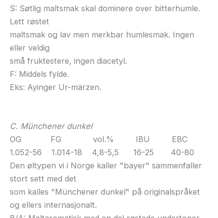
S: Søtlig maltsmak skal dominere over bitterhumle.
Lett røstet
maltsmak og lav men merkbar humlesmak. Ingen
eller veldig
små fruktestere, ingen diacetyl.
F: Middels fylde.
Eks: Ayinger Ur-märzen.
C. Münchener dunkel
OG FG vol.% IBU EBC
1.052-56 1.014-18 4,8-5,5 16-25 40-80
Den øltypen vi i Norge kaller "bayer" sammenfaller
stort sett med det
som kalles "Münchener dunkel" på originalspråket
og ellers internasjonalt.