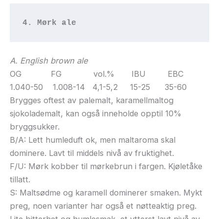
4. Mørk ale
A. English brown ale
OG FG vol.% IBU EBC
1.040-50 1.008-14 4,1-5,2 15-25 35-60
Brygges oftest av palemalt, karamellmaltog
sjokolademalt, kan også inneholde opptil 10%
bryggsukker.
B/A: Lett humleduft ok, men maltaroma skal
dominere. Lavt til middels nivå av fruktighet.
F/U: Mørk kobber til mørkebrun i fargen. Kjøletåke
tillatt.
S: Maltsødme og karamell dominerer smaken. Mykt
preg, noen varianter har også et nøtteaktig preg.
Lite bitterhet og humlesmak, et ytterst lavt nivå av