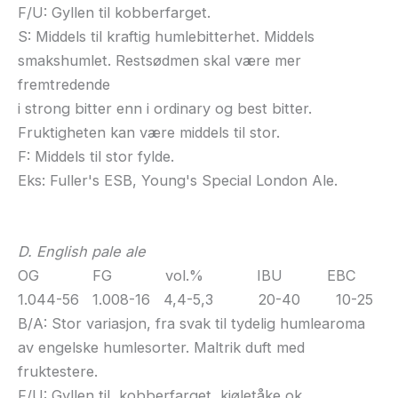
F/U: Gyllen til kobberfarget.
S: Middels til kraftig humlebitterhet. Middels
smakshumlet. Restsødmen skal være mer
fremtredende
i strong bitter enn i ordinary og best bitter.
Fruktigheten kan være middels til stor.
F: Middels til stor fylde.
Eks: Fuller's ESB, Young's Special London Ale.
D. English pale ale
OG FG vol.% IBU EBC
1.044-56 1.008-16 4,4-5,3 20-40 10-25
B/A: Stor variasjon, fra svak til tydelig humlearoma
av engelske humlesorter. Maltrik duft med
fruktestere.
F/U: Gyllen til kobberfarget, kjøletåke ok.