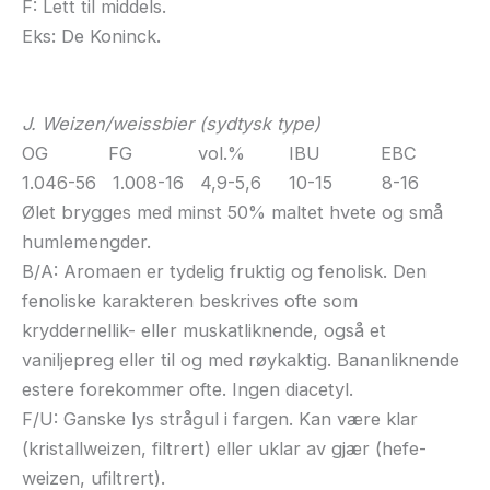
F: Lett til middels.
Eks: De Koninck.
J. Weizen/weissbier
(sydtysk type)
OG FG vol.% IBU EBC
1.046-56 1.008-16 4,9-5,6 10-15 8-16
Ølet brygges med minst 50% maltet hvete og små
humlemengder.
B/A: Aromaen er tydelig fruktig og fenolisk. Den
fenoliske karakteren beskrives ofte som
kryddernellik- eller muskatliknende, også et
vaniljepreg eller til og med røykaktig. Bananliknende
estere forekommer ofte. Ingen diacetyl.
F/U: Ganske lys strågul i fargen. Kan være klar
(kristallweizen, filtrert) eller uklar av gjær (hefe-
weizen, ufiltrert).