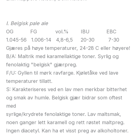
I. Belgisk pale ale
OG FG vol.% IBU EBC
1.045-56 1.006-14 4,8-6,5 20-30 7-30
Gjæres på høye temperaturer, 24-28 C eller høyere!
B/A: Maltrik med karamellaktige toner. Syrlig og
fenolaktig "belgisk" gjærpreg.
F/U: Gyllen til mørk ravfarge. Kjøletåke ved lave
temperaturer tillatt.
S: Karakteriseres ved en lav men merkbar bitterhet
og smak av humle. Belgisk gjær bidrar som oftest
med
syrlige/krydrete fenolaktige toner. Lav maltsmak,
noen ganger lett karamell og rett røstet maltpreg.
Ingen diacetyl. Kan ha et visst preg av alkoholtoner.