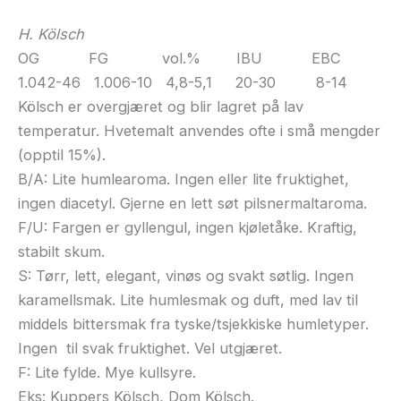
H. Kölsch
OG FG vol.% IBU EBC
1.042-46 1.006-10 4,8-5,1 20-30 8-14
Kölsch er overgjæret og blir lagret på lav
temperatur. Hvetemalt anvendes ofte i små mengder
(opptil 15%).
B/A: Lite humlearoma. Ingen eller lite fruktighet,
ingen diacetyl. Gjerne en lett søt pilsnermaltaroma.
F/U: Fargen er gyllengul, ingen kjøletåke. Kraftig,
stabilt skum.
S: Tørr, lett, elegant, vinøs og svakt søtlig. Ingen
karamellsmak. Lite humlesmak og duft, med lav til
middels bittersmak fra tyske/tsjekkiske humletyper.
Ingen til svak fruktighet. Vel utgjæret.
F: Lite fylde. Mye kullsyre.
Eks: Kuppers Kölsch, Dom Kölsch.