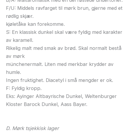
B/A: Maltaromatisk med en del røstede undertoner.
F/U: Middels ravfarget til mørk brun, gjerne med et
rødlig skjær.
kjøletåke kan forekomme.
S: En klassisk dunkel skal være fyldig med karakter
av karamell.
Rikelig malt med smak av brød. Skal normalt bestå
av mørk
münchenermalt. Liten med merkbar krydder av
humle.
Ingen fruktighet. Diacetyl i små mengder er ok.
F: Fyldig kropp.
Eks: Ayinger Altbayrische Dunkel, Weltenburger
Kloster Barock Dunkel, Aass Bayer.
D. Mørk tsjekkisk lager