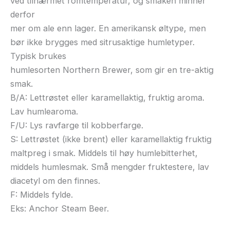
ved tilnærmet romtemperatur, og smaken minner
derfor
mer om ale enn lager. En amerikansk øltype, men
bør ikke brygges med sitrusaktige humletyper.
Typisk brukes
humlesorten Northern Brewer, som gir en tre-aktig
smak.
B/A: Lettrøstet eller karamellaktig, fruktig aroma.
Lav humlearoma.
F/U: Lys ravfarge til kobberfarge.
S: Lettrøstet (ikke brent) eller karamellaktig fruktig
maltpreg i smak. Middels til høy humlebitterhet,
middels humlesmak. Små mengder fruktestere, lav
diacetyl om den finnes.
F: Middels fylde.
Eks: Anchor Steam Beer.