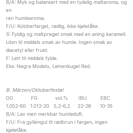
B/A: Myk og balansert med en tydelig maltaroma, og
en
ren humlearoma.
F/U: Kobberfarget, rødlig, ikke kjøletåke.
S: Fyldig og maltpreget smak med en aning karamell.
Liten til middels smak av humle. Ingen smak av
diacetyl eller frukt.
F: Lett til middels fylde.
Eks: Negra Modelo, Leinenkugel Red.
B. Märzen/Oktoberfestøl
OG FG vol.% IBU EBC
1.052-60 1.012-20 5,2-6,2 22-28 10-35
B/A: Lav men merkbar humleduft.
F/U: Fra gyllengul til rødbrun i fargen, ingen
kjøletåke.