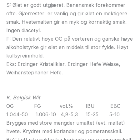
S: Ølet er godt utgjæret. Banansmak forekommer
ofte. Gjærrester er vanlig og gir ølet en mektigere
smak. Hvetemalten gir en myk og kornaktig smak.
Ingen diacetyl.
F: Den relativt høye OG på vørteren og ganske høye
alkoholstyrke gir ølet en middels til stor fylde. Høyt
kullsyreinnhold.
Eks: Erdinger Kristallklar, Erdinger Hefe Weisse,
Weihenstephaner Hefe.
K. Belgisk Wit
OG FG vol.% IBU EBC
1.044-50 1.006-10 4,8-5,3 15-25 5-10
Brygges med store mengder umaltet (evt. maltet)
hvete. Krydret med koriander og pomeransskall.
B/A: Lett sitrusaktig fra koriander og pomeransskall.