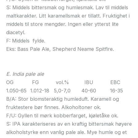
S: Middels bittersmak og humlesmak. Lav til middels
maltkarakter. Litt karamellsmak er tillatt. Fruktighet i
middels til store mengder. Ingen eller ytterst lite
diacetyl.
F: Middels fylde.
Eks: Bass Pale Ale, Shepherd Neame Spitfire.
E. India pale ale
OG FG vol.% IBU EBC
1.050-65
1.012-18 5,0-7,0 40-60 16-35
B/A: Stor blomsteraktig humleduft. Karamell og
fruktestere bør finnes. Alkoholtoner ok.
F/U: Gyllen til mørk kobberfarget, kjøletåke ok.
S: IPA karakteriseres av en kraftig bittersmak høyere
alkoholstyrke enn vanlig pale ale. Mye humle og et