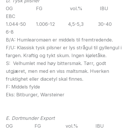
D. Tysk pilsner
OG FG vol.% IBU
EBC
1.044-50 1.006-12 4,5-5,3 30-40
6-8
B/A: Humlearomaen er middels til fremtredende.
F/U: Klassisk tysk pilsner er lys strågul til gyllengul i
fargen. Kraftig og tykt skum. Ingen kjøletåke.
S: Velhumlet med høy bittersmak. Tørr, godt
utgjæret, men med en viss maltsmak. Hverken
fruktighet eller diacetyl skal finnes.
F: Middels fylde
Eks: Bitburger, Warsteiner
E. Dortmunder Export
OG FG vol.% IBU