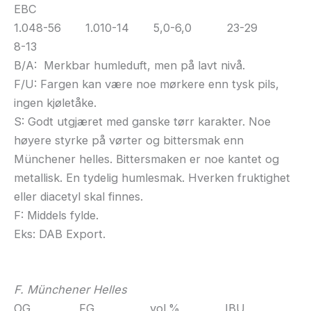
EBC
1.048-56 1.010-14 5,0-6,0 23-29
8-13
B/A: Merkbar humleduft, men på lavt nivå.
F/U: Fargen kan være noe mørkere enn tysk pils,
ingen kjøletåke.
S: Godt utgjæret med ganske tørr karakter. Noe
høyere styrke på vørter og bittersmak enn
Münchener helles. Bittersmaken er noe kantet og
metallisk. En tydelig humlesmak. Hverken fruktighet
eller diacetyl skal finnes.
F: Middels fylde.
Eks: DAB Export.
F. Münchener Helles
OG FG vol.% IBU