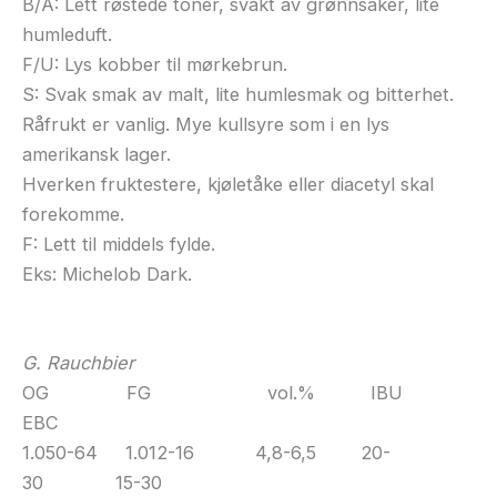
B/A: Lett røstede toner, svakt av grønnsaker, lite
humleduft.
F/U: Lys kobber til mørkebrun.
S: Svak smak av malt, lite humlesmak og bitterhet.
Råfrukt er vanlig. Mye kullsyre som i en lys
amerikansk lager.
Hverken fruktestere, kjøletåke eller diacetyl skal
forekomme.
F: Lett til middels fylde.
Eks: Michelob Dark.
G. Rauchbier
OG FG vol.% IBU
EBC
1.050-64 1.012-16 4,8-6,5 20-
30 15-30