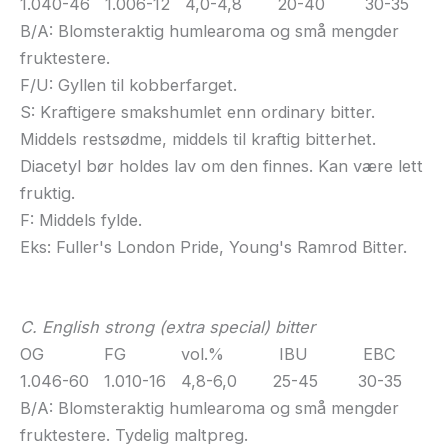
1.040-46 1.006-12 4,0-4,8 20-40 30-35
B/A: Blomsteraktig humlearoma og små mengder
fruktestere.
F/U: Gyllen til kobberfarget.
S: Kraftigere smakshumlet enn ordinary bitter.
Middels restsødme, middels til kraftig bitterhet.
Diacetyl bør holdes lav om den finnes. Kan være lett
fruktig.
F: Middels fylde.
Eks: Fuller's London Pride, Young's Ramrod Bitter.
C. English strong (extra special) bitter
OG FG vol.% IBU EBC
1.046-60 1.010-16 4,8-6,0 25-45 30-35
B/A: Blomsteraktig humlearoma og små mengder
fruktestere. Tydelig maltpreg.