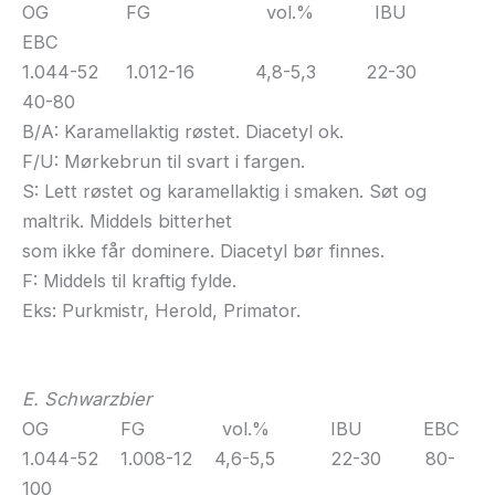
OG FG vol.% IBU
EBC
1.044-52 1.012-16 4,8-5,3 22-30
40-80
B/A: Karamellaktig røstet. Diacetyl ok.
F/U: Mørkebrun til svart i fargen.
S: Lett røstet og karamellaktig i smaken. Søt og
maltrik. Middels bitterhet
som ikke får dominere. Diacetyl bør finnes.
F: Middels til kraftig fylde.
Eks: Purkmistr, Herold, Primator.
E. Schwarzbier
OG FG vol.% IBU EBC
1.044-52 1.008-12 4,6-5,5 22-30 80-
100