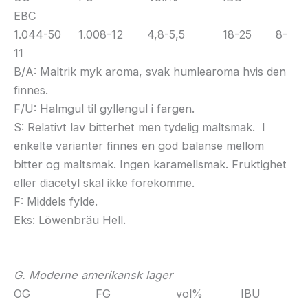
EBC
1.044-50 1.008-12 4,8-5,5 18-25 8-
11
B/A: Maltrik myk aroma, svak humlearoma hvis den
finnes.
F/U: Halmgul til gyllengul i fargen.
S: Relativt lav bitterhet men tydelig maltsmak. I
enkelte varianter finnes en god balanse mellom
bitter og maltsmak. Ingen karamellsmak. Fruktighet
eller diacetyl skal ikke forekomme.
F: Middels fylde.
Eks: Löwenbräu Hell.
G. Moderne amerikansk lager
OG FG vol% IBU