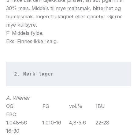
S: Ikke ulik den tsjekkiske pilsner, litt søt pga inntil
30% mais. Middels til mye maltsmak, bitterhet og
humlesmak. Ingen fruktighet eller diacetyl. Gjerne
mye kullsyre.
F: Middels fylde.
Eks: Finnes ikke i salg.
2. Mørk lager
A. Wiener
OG FG vol.% IBU
EBC
1.048-56 1.010-16 4,8-5,6 22-28
16-30