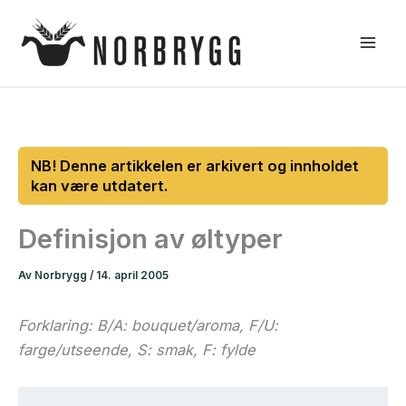
Hopp
rett
til
innholdet
Definisjon av øltyper
Av
Norbrygg
/
14. april 2005
Forklaring: B/A: bouquet/aroma, F/U:
farge/utseende, S: smak, F: fylde