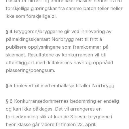
flasker er filtrert og andre ikke. Flasker hentet fra to
forskjellige gjæringskar fra samme batch teller heller
ikke som forskjellige øl.
§ 4
Bryggeren/bryggerne gir ved innlevering av
påmeldingsskjemaet Norbrygg rett til fritt å
publisere opplysningene som fremkommer på
skjemaet. Resultatene av konkurransen vil bli
offentliggjort med deltakernes navn og oppnådd
plassering/poengsum.
§ 5
Innlevert øl med emballasje tilfaller Norbrygg.
§ 6
Konkurransedommernes bedømming er endelig
og kan ikke påklages. Det vil arrangeres en
forbedømming slik at kun de 3 beste bryggene i
hver klasse går videre til finalen 23. april.