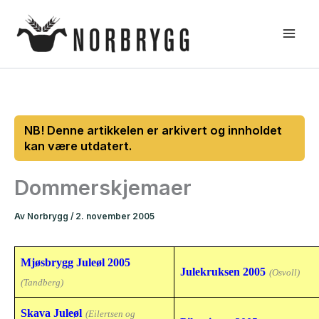
Hopp
rett
til
innholdet
Dommerskjemaer
Av
Norbrygg
/
2. november 2005
Mjøsbrygg Juleøl 2005
Julekruksen 2005
(Osvoll)
(Tandberg)
Skava Juleøl
(Eilertsen og