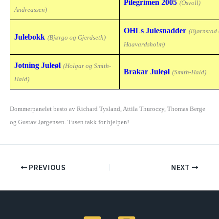
Pilegrimen 2005
(Osvoll)
Andreassen)
OHLs Julesnadder
(Bjørnstad
Julebokk
(Bjørgo og Gjerdseth)
Haavardsholm)
Jotning Juleøl
(Holgar og Smith-
Brakar Juleøl
(Smith-Hald)
Hald)
Dommerpanelet besto av Richard Tysland, Attila Thuroczy, Thomas Berge
og Gustav Jørgensen. Tusen takk for hjelpen!
PREVIOUS
NEXT