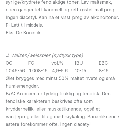
syrlige/krydrete fenolaktige toner. Lav maltsmak,
noen ganger lett karamell og rett røstet maltpreg.
Ingen diacetyl. Kan ha et visst preg av alkoholtoner.
F: Lett til middels.
Eks: De Koninck.
J. Weizen/weissbier (sydtysk type)
OG FG vol.% IBU EBC
1.046-56 1.008-16 4,9-5,6 10-15 8-16
Ølet brygges med minst 50% maltet hvete og små
humlemengder.
B/A: Aromaen er tydelig fruktig og fenolisk. Den
fenoliske karakteren beskrives ofte som
kryddernellik- eller muskatliknende, også et
vaniljepreg eller til og med røykaktig. Bananliknende
estere forekommer ofte. Ingen diacetyl.