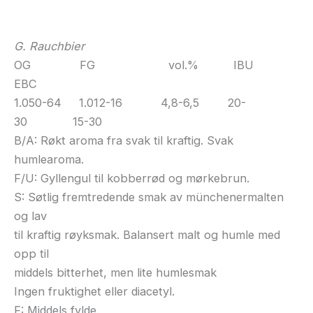
G. Rauchbier
OG FG vol.% IBU
EBC
1.050-64 1.012-16 4,8-6,5 20-
30 15-30
B/A: Røkt aroma fra svak til kraftig. Svak
humlearoma.
F/U: Gyllengul til kobberrød og mørkebrun.
S: Søtlig fremtredende smak av münchenermalten
og lav
til kraftig røyksmak. Balansert malt og humle med
opp til
middels bitterhet, men lite humlesmak
Ingen fruktighet eller diacetyl.
F: Middels fylde.