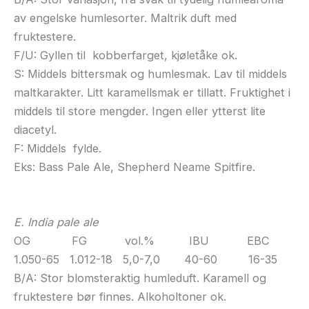
av engelske humlesorter. Maltrik duft med
fruktestere.
F/U: Gyllen til kobberfarget, kjøletåke ok.
S: Middels bittersmak og humlesmak. Lav til middels
maltkarakter. Litt karamellsmak er tillatt. Fruktighet i
middels til store mengder. Ingen eller ytterst lite
diacetyl.
F: Middels fylde.
Eks: Bass Pale Ale, Shepherd Neame Spitfire.
E. India pale ale
OG FG vol.% IBU EBC
1.050-65 1.012-18 5,0-7,0 40-60 16-35
B/A: Stor blomsteraktig humleduft. Karamell og
fruktestere bør finnes. Alkoholtoner ok.