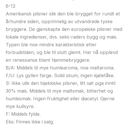
6-12
Amerikansk pilsner slik den ble brygget for rundt et
århundre siden, opprinnelig av utvandrede tyske
bryggere. De gjenskapte den europeiske pilsner med
lokale ingredienser, dvs. seks-raders bygg og mais.
Typen ble noe mindre karakteristisk etter
forbudstiden, og ble til slutt glemt. Har nå opplevd
en renessanse blant hjemmebryggere.
B/A: Middels til mye humlearoma, noe maltaroma.
F/U: Lys gyllen farge. Solid skum, ingen kjøletåke.
S: Ikke ulik den tsjekkiske pilsner, litt søt pga inntil
30% mais. Middels til mye maltsmak, bitterhet og
humlesmak. Ingen fruktighet eller diacetyl. Gjerne
mye kullsyre.
F: Middels fylde.
Eks: Finnes ikke i salg.