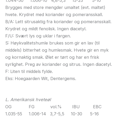
1.044-50 1.006-10 4,8-5,3 15-25 5-10
Brygges med store mengder umaltet (evt. maltet)
hvete. Krydret med koriander og pomeransskall.
B/A: Lett sitrusaktig fra koriander og pomeransskall.
Krydret og mildt fenolisk. Ingen diacetyl.
F/U: Svært lys og uklar i fargen.
S: Høykvalitetshumle brukes som gir en lav (til
middels) bitterhet og humlesmak. Hvete gir en myk
og kornaktig smak. Ølet er tørt og har en frisk
syrlighet. Preg av koriander og sitrus. Ingen diacetyl.
F: Liten til middels fylde.
Eks: Hoegaarden Wit, Dentergems.
L. Amerikansk hveteøl
OG FG vol.% IBU EBC
1.035-55 1.006-14 3,7-5,5 10-30 5-16