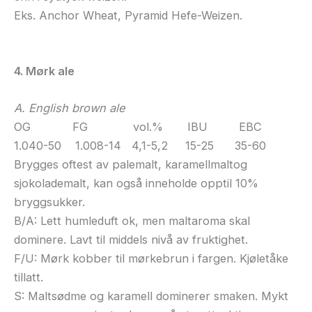
Eks. Anchor Wheat, Pyramid Hefe-Weizen.
4. Mørk ale
A. English brown ale
OG FG vol.% IBU EBC
1.040-50 1.008-14 4,1-5,2 15-25 35-60
Brygges oftest av palemalt, karamellmaltog
sjokolademalt, kan også inneholde opptil 10%
bryggsukker.
B/A: Lett humleduft ok, men maltaroma skal
dominere. Lavt til middels nivå av fruktighet.
F/U: Mørk kobber til mørkebrun i fargen. Kjøletåke
tillatt.
S: Maltsødme og karamell dominerer smaken. Mykt