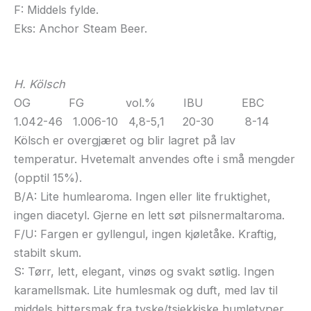
F: Middels fylde.
Eks: Anchor Steam Beer.
H. Kölsch
OG FG vol.% IBU EBC
1.042-46 1.006-10 4,8-5,1 20-30 8-14
Kölsch er overgjæret og blir lagret på lav
temperatur. Hvetemalt anvendes ofte i små mengder
(opptil 15%).
B/A: Lite humlearoma. Ingen eller lite fruktighet,
ingen diacetyl. Gjerne en lett søt pilsnermaltaroma.
F/U: Fargen er gyllengul, ingen kjøletåke. Kraftig,
stabilt skum.
S: Tørr, lett, elegant, vinøs og svakt søtlig. Ingen
karamellsmak. Lite humlesmak og duft, med lav til
middels bittersmak fra tyske/tsjekkiske humletyper.