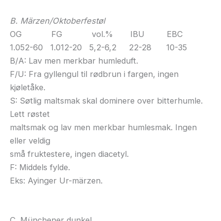
B. Märzen/Oktoberfestøl
OG FG vol.% IBU EBC
1.052-60 1.012-20 5,2-6,2 22-28 10-35
B/A: Lav men merkbar humleduft.
F/U: Fra gyllengul til rødbrun i fargen, ingen
kjøletåke.
S: Søtlig maltsmak skal dominere over bitterhumle.
Lett røstet
maltsmak og lav men merkbar humlesmak. Ingen
eller veldig
små fruktestere, ingen diacetyl.
F: Middels fylde.
Eks: Ayinger Ur-märzen.
C. Münchener dunkel