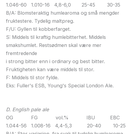
1.046-60 1.010-16 4,8-6,0 25-45 30-35
B/A: Blomsteraktig humlearoma og små mengder
fruktestere. Tydelig maltpreg.
F/U: Gyllen til kobberfarget.
S: Middels til kraftig humlebitterhet. Middels
smakshumlet. Restsødmen skal være mer
fremtredende
i strong bitter enn i ordinary og best bitter.
Fruktigheten kan være middels til stor.
F: Middels til stor fylde.
Eks: Fuller's ESB, Young's Special London Ale.
D. English pale ale
OG FG vol.% IBU EBC
1.044-56 1.008-16 4,4-5,3 20-40 10-25
B/A: Stor variasjon, fra svak til tydelig humlearoma