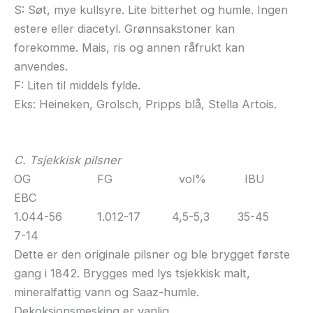
S: Søt, mye kullsyre. Lite bitterhet og humle. Ingen
estere eller diacetyl. Grønnsakstoner kan
forekomme. Mais, ris og annen råfrukt kan
anvendes.
F: Liten til middels fylde.
Eks: Heineken, Grolsch, Pripps blå, Stella Artois.
C. Tsjekkisk pilsner
OG FG vol% IBU
EBC
1.044-56 1.012-17 4,5-5,3 35-45
7-14
Dette er den originale pilsner og ble brygget første
gang i 1842. Brygges med lys tsjekkisk malt,
mineralfattig vann og Saaz-humle.
Dekoksjonsmesking er vanlig.