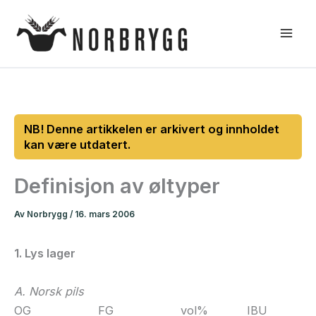
Hopp
rett
til
innholdet
Definisjon av øltyper
Av
Norbrygg
/
16. mars 2006
1. Lys lager
A. Norsk pils
OG FG vol% IBU