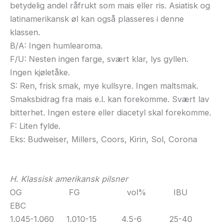
betydelig andel råfrukt som mais eller ris. Asiatisk og
latinamerikansk øl kan også plasseres i denne
klassen.
B/A: Ingen humlearoma.
F/U: Nesten ingen farge, svært klar, lys gyllen.
Ingen kjøletåke.
S: Ren, frisk smak, mye kullsyre. Ingen maltsmak.
Smaksbidrag fra mais e.l. kan forekomme. Svært lav
bitterhet. Ingen estere eller diacetyl skal forekomme.
F: Liten fylde.
Eks: Budweiser, Millers, Coors, Kirin, Sol, Corona
H. Klassisk amerikansk pilsner
OG FG vol% IBU
EBC
1.045-1.060 1.010-15 4,5-6 25-40