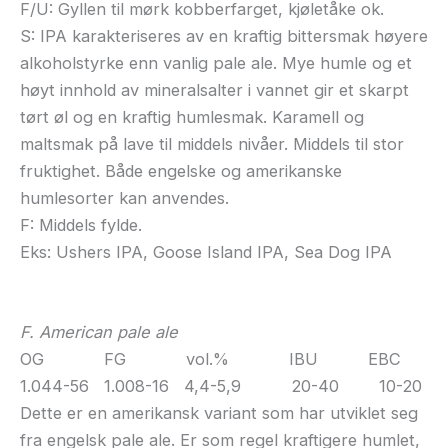
F/U: Gyllen til mørk kobberfarget, kjøletåke ok.
S: IPA karakteriseres av en kraftig bittersmak høyere
alkoholstyrke enn vanlig pale ale. Mye humle og et
høyt innhold av mineralsalter i vannet gir et skarpt
tørt øl og en kraftig humlesmak. Karamell og
maltsmak på lave til middels nivåer. Middels til stor
fruktighet. Både engelske og amerikanske
humlesorter kan anvendes.
F: Middels fylde.
Eks: Ushers IPA, Goose Island IPA, Sea Dog IPA
F. American pale ale
OG FG vol.% IBU EBC
1.044-56 1.008-16 4,4-5,9 20-40 10-20
Dette er en amerikansk variant som har utviklet seg
fra engelsk pale ale. Er som regel kraftigere humlet,