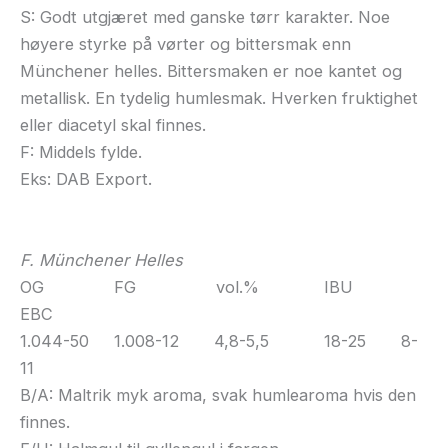
S: Godt utgjæret med ganske tørr karakter. Noe
høyere styrke på vørter og bittersmak enn
Münchener helles. Bittersmaken er noe kantet og
metallisk. En tydelig humlesmak. Hverken fruktighet
eller diacetyl skal finnes.
F: Middels fylde.
Eks: DAB Export.
F. Münchener Helles
OG FG vol.% IBU
EBC
1.044-50 1.008-12 4,8-5,5 18-25 8-
11
B/A: Maltrik myk aroma, svak humlearoma hvis den
finnes.