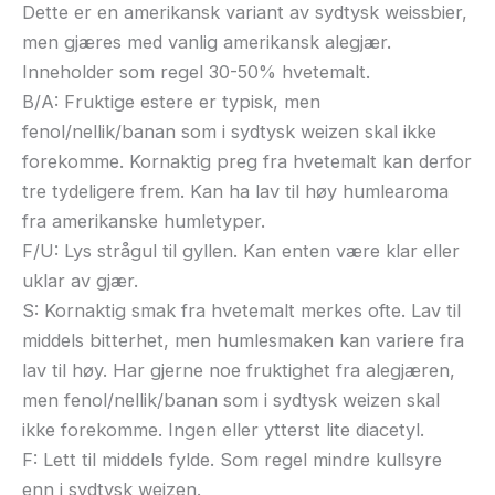
Dette er en amerikansk variant av sydtysk weissbier,
men gjæres med vanlig amerikansk alegjær.
Inneholder som regel 30-50% hvetemalt.
B/A: Fruktige estere er typisk, men
fenol/nellik/banan som i sydtysk weizen skal ikke
forekomme. Kornaktig preg fra hvetemalt kan derfor
tre tydeligere frem. Kan ha lav til høy humlearoma
fra amerikanske humletyper.
F/U: Lys strågul til gyllen. Kan enten være klar eller
uklar av gjær.
S: Kornaktig smak fra hvetemalt merkes ofte. Lav til
middels bitterhet, men humlesmaken kan variere fra
lav til høy. Har gjerne noe fruktighet fra alegjæren,
men fenol/nellik/banan som i sydtysk weizen skal
ikke forekomme. Ingen eller ytterst lite diacetyl.
F: Lett til middels fylde. Som regel mindre kullsyre
enn i sydtysk weizen.