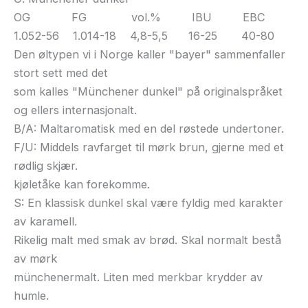
OG FG vol.% IBU EBC
1.052-56 1.014-18 4,8-5,5 16-25 40-80
Den øltypen vi i Norge kaller "bayer" sammenfaller
stort sett med det
som kalles "Münchener dunkel" på originalspråket
og ellers internasjonalt.
B/A: Maltaromatisk med en del røstede undertoner.
F/U: Middels ravfarget til mørk brun, gjerne med et
rødlig skjær.
kjøletåke kan forekomme.
S: En klassisk dunkel skal være fyldig med karakter
av karamell.
Rikelig malt med smak av brød. Skal normalt bestå
av mørk
münchenermalt. Liten med merkbar krydder av
humle.