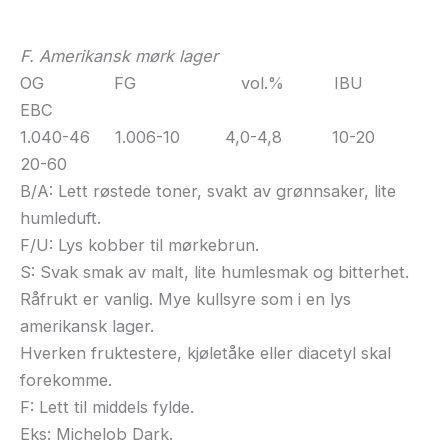
F. Amerikansk mørk lager
OG FG vol.% IBU
EBC
1.040-46 1.006-10 4,0-4,8 10-20
20-60
B/A: Lett røstede toner, svakt av grønnsaker, lite
humleduft.
F/U: Lys kobber til mørkebrun.
S: Svak smak av malt, lite humlesmak og bitterhet.
Råfrukt er vanlig. Mye kullsyre som i en lys
amerikansk lager.
Hverken fruktestere, kjøletåke eller diacetyl skal
forekomme.
F: Lett til middels fylde.
Eks: Michelob Dark.