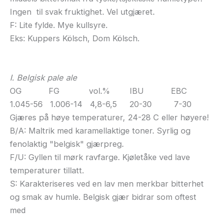
Ingen til svak fruktighet. Vel utgjæret.
F: Lite fylde. Mye kullsyre.
Eks: Kuppers Kölsch, Dom Kölsch.
I. Belgisk pale ale
OG FG vol.% IBU EBC
1.045-56 1.006-14 4,8-6,5 20-30 7-30
Gjæres på høye temperaturer, 24-28 C eller høyere!
B/A: Maltrik med karamellaktige toner. Syrlig og
fenolaktig "belgisk" gjærpreg.
F/U: Gyllen til mørk ravfarge. Kjøletåke ved lave
temperaturer tillatt.
S: Karakteriseres ved en lav men merkbar bitterhet
og smak av humle. Belgisk gjær bidrar som oftest
med