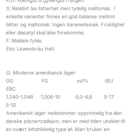
F/U: Halmgul til gyllengul i fargen.
S: Relativt lav bitterhet men tydelig maltsmak. I
enkelte varianter finnes en god balanse mellom
bitter og maltsmak. Ingen karamellsmak. Fruktighet
eller diacetyl skal ikke forekomme.
F: Middels fylde.
Eks: Löwenbräu Hell.
G. Moderne amerikansk lager
OG FG vol% IBU
EBC
1.040-1.046 1.006-10 4,0-4,8 5-17
5-10
Amerikansk lager nedstammer opprinnelig fra den
danske pilsnertradisjon, men er med tiden utviklet til
en svært lettdrikkelig type øl. Man bruker en