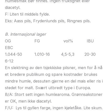
humlesmak bør finnes. Ingen fruktighet eller
diacetyl.
F: Liten til middels fylde.
Eks: Aass pils, Frydenlunds pils, Ringnes pils.
B. Internasjonal lager
OG FG vol% IBU
EBC
1.044-50 1.010-16 4,5-5,3 20-30
6-12
En slektning av den tsjekkiske pilsner, men for å nå
et bredere publikum og spare kostnader brukes
mindre humle, dessuten gjerne en del mais eller ris i
stedet for malt. Svært utbredt type i Europa.
B/A: Stort sett ingen humlearoma. Grønnsakstoner
er OK, men ikke diacetyl.
F/U: Lys til gyllen farge, ingen kjøletåke. Lite skum.