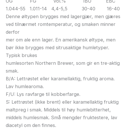
OG FG vol.% IBU EBC
1.044-55 1.011-14 4,4-5,5 30-40 16-40
Denne øltypen brygges med lagergjær, men gjæres
ved tilnærmet romtemperatur, og smaken minner
derfor
mer om ale enn lager. En amerikansk øltype, men
bør ikke brygges med sitrusaktige humletyper.
Typisk brukes
humlesorten Northern Brewer, som gir en tre-aktig
smak.
B/A: Lettrøstet eller karamellaktig, fruktig aroma.
Lav humlearoma.
F/U: Lys ravfarge til kobberfarge.
S: Lettrøstet (ikke brent) eller karamellaktig fruktig
maltpreg i smak. Middels til høy humlebitterhet,
middels humlesmak. Små mengder fruktestere, lav
diacetyl om den finnes.