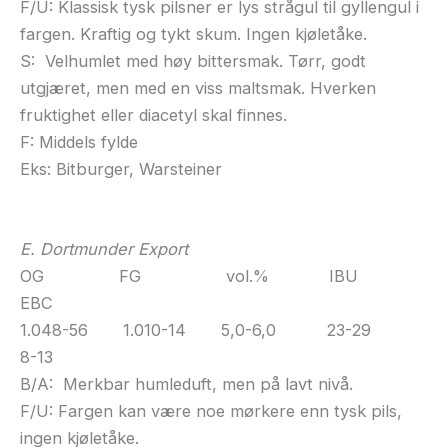
F/U: Klassisk tysk pilsner er lys strågul til gyllengul i
fargen. Kraftig og tykt skum. Ingen kjøletåke.
S: Velhumlet med høy bittersmak. Tørr, godt
utgjæret, men med en viss maltsmak. Hverken
fruktighet eller diacetyl skal finnes.
F: Middels fylde
Eks: Bitburger, Warsteiner
E. Dortmunder Export
OG FG vol.% IBU
EBC
1.048-56 1.010-14 5,0-6,0 23-29
8-13
B/A: Merkbar humleduft, men på lavt nivå.
F/U: Fargen kan være noe mørkere enn tysk pils,
ingen kjøletåke.