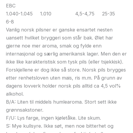
EBC
1.040-1.045 1.010 4,5-4,75 25-35
6-8
Vanlig norsk pilsner er ganske ensartet nesten
uansett hvilket bryggeri som står bak. Ølet har
gjerne noe mer aroma, smak og fylde enn
internasjonal og særlig amerikansk lager. Men den er
ikke like karakteristisk som tysk pils (eller tsjekkisk).
Forskjellene er dog ikke så store. Norsk pils brygges
etter renhetsloven uten mais, ris m.m. På grunn av
dagens lovverk holder norsk pils alltid ca 4,5 vol%
alkohol.
B/A: Liten til middels humlearoma. Stort sett ikke
grønnsakstoner.
F/U: Lys farge, ingen kjøletåke. Lite skum.
S: Mye kullsyre. Ikke søt, men noe bitterhet og