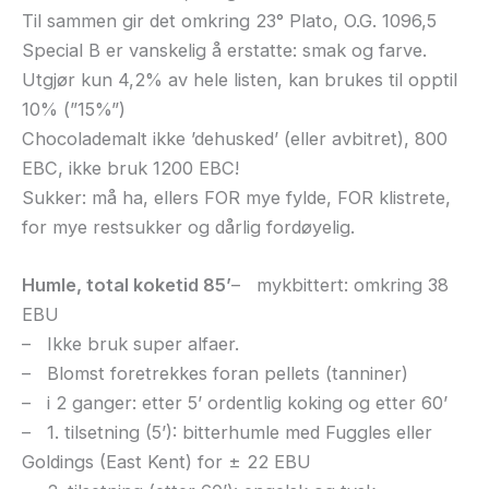
Til sammen gir det omkring 23° Plato, O.G. 1096,5
Special B er vanskelig å erstatte: smak og farve.
Utgjør kun 4,2% av hele listen, kan brukes til opptil
10% (”15%”)
Chocolademalt ikke ’dehusked’ (eller avbitret), 800
EBC, ikke bruk 1200 EBC!
Sukker: må ha, ellers FOR mye fylde, FOR klistrete,
for mye restsukker og dårlig fordøyelig.
Humle, total koketid 85’
– mykbittert: omkring 38
EBU
– Ikke bruk super alfaer.
– Blomst foretrekkes foran pellets (tanniner)
– i 2 ganger: etter 5’ ordentlig koking og etter 60’
– 1. tilsetning (5’): bitterhumle med Fuggles eller
Goldings (East Kent) for ± 22 EBU