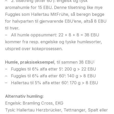
– 2. tilsetning (etter 60’): engelsk og tysk
aromahumle for 15 EBU. Denne tilsetning like mye
Fuggles som Hallertau MitFrühe, så beregn begge
for halvparten til gjenvarende EBU’ene, altså 8 EBU
til hver.
– All humle oppsummert: 22 + 8 + 8 = 38 EBU
kommer fra resp. engelske og tyske humlesorter,
utspred over kokeprosessen.
Humle, praksiseksempel
, til sammen 38 EBU:
– Fuggles til 6% alfa etter 5’: 200 g > 22 EBU
– Fuggles til 6% alfa etter 60’: 140 g > 8 EBU
– Hallertau til 5% alfa etter 60’: 170 g > 8 EBU
Alternativ humling:
Engelsk: Bramling Cross, EKG
Tysk: Hallertau Herzbrücker, Tettnanger, Spalt eller