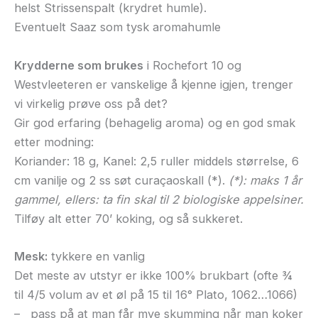
helst Strissenspalt (krydret humle).
Eventuelt Saaz som tysk aromahumle
Krydderne som brukes
i Rochefort 10 og
Westvleeteren er vanskelige å kjenne igjen, trenger
vi virkelig prøve oss på det?
Gir god erfaring (behagelig aroma) og en god smak
etter modning:
Koriander: 18 g, Kanel: 2,5 ruller middels størrelse, 6
cm vanilje og 2 ss søt curaçaoskall (*).
(*): maks 1 år
gammel, ellers: ta fin skal til 2 biologiske appelsiner.
Tilføy alt etter 70’ koking, og så sukkeret.
Mesk:
tykkere en vanlig
Det meste av utstyr er ikke 100% brukbart (ofte ¾
til 4/5 volum av et øl på 15 til 16° Plato, 1062…1066)
– pass på at man får mye skumming når man koker