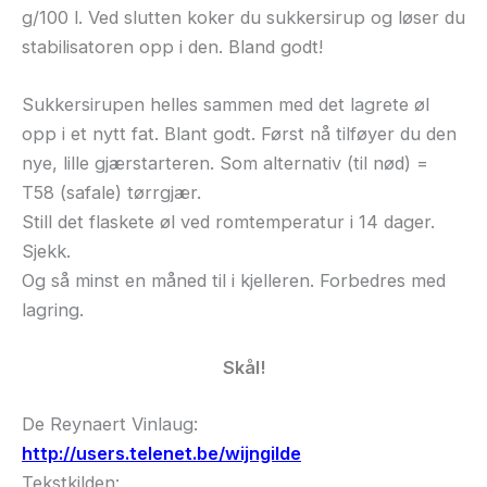
g/100 l. Ved slutten koker du sukkersirup og løser du
stabilisatoren opp i den. Bland godt!
Sukkersirupen helles sammen med det lagrete øl
opp i et nytt fat. Blant godt. Først nå tilføyer du den
nye, lille gjærstarteren. Som alternativ (til nød) =
T58 (safale) tørrgjær.
Still det flaskete øl ved romtemperatur i 14 dager.
Sjekk.
Og så minst en måned til i kjelleren. Forbedres med
lagring.
Skål!
De Reynaert Vinlaug:
http://users.telenet.be/wijngilde
Tekstkilden: