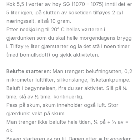
Kok 5,5 l vørter av høy SG (1070 – 1075) inntil det er
5 liter igjen, på slutten av koketiden tilføyes 2 g/l
næringssalt, altså 10 gram.
Etter nedkjøling til 20° C helles vørteren i
gjærdunken som du skal helle morgendagens brygg
i. Tilføy ½ liter gjærstarter og la det stå i noen timer
(med bomullsdott) og sjekk aktiviteten.
Belufte starteren:
Man trenger: belufningssten, 0,2
mikrometer luftfilter, silikonslange, fisketankpumpe.
Beluft i begynnelsen, ifra du ser aktivitet. Slå på ¼
time, slå av ½ time, kontinuerlig.
Pass på skum, skum inneholder også luft. Stor
gjærdunk: vekt på skum.
Man trenger ikke belufte hele tiden, ¼ på + ½ av =
ok.
Beveg starteren av og til. Dagen etter = bryggedag: