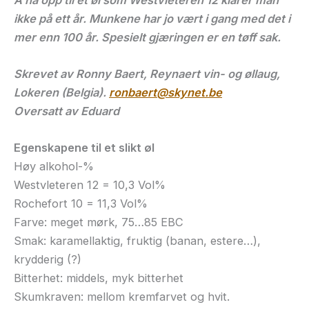
ikke på ett år. Munkene har jo vært i gang med det i
mer enn 100 år. Spesielt gjæringen er en tøff sak.
Skrevet av Ronny Baert, Reynaert vin- og øllaug,
Lokeren (Belgia).
ronbaert@skynet.be
Oversatt av Eduard
Egenskapene til et slikt øl
Høy alkohol-%
Westvleteren 12 = 10,3 Vol%
Rochefort 10 = 11,3 Vol%
Farve: meget mørk, 75…85 EBC
Smak: karamellaktig, fruktig (banan, estere…),
krydderig (?)
Bitterhet: middels, myk bitterhet
Skumkraven: mellom kremfarvet og hvit.