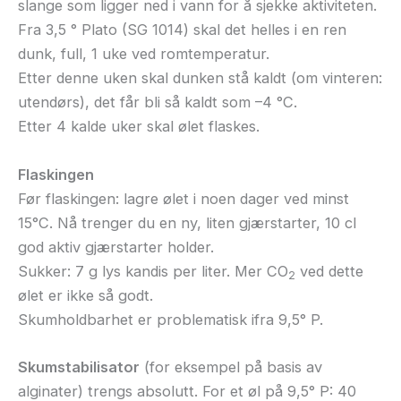
slange som ligger ned i vann for å sjekke aktiviteten.
Fra 3,5 ° Plato (SG 1014) skal det helles i en ren
dunk, full, 1 uke ved romtemperatur.
Etter denne uken skal dunken stå kaldt (om vinteren:
utendørs), det får bli så kaldt som –4 °C.
Etter 4 kalde uker skal ølet flaskes.
Flaskingen
Før flaskingen: lagre ølet i noen dager ved minst
15°C. Nå trenger du en ny, liten gjærstarter, 10 cl
god aktiv gjærstarter holder.
Sukker: 7 g lys kandis per liter. Mer CO
ved dette
2
ølet er ikke så godt.
Skumholdbarhet er problematisk ifra 9,5° P.
Skumstabilisator
(for eksempel på basis av
alginater) trengs absolutt. For et øl på 9,5° P: 40