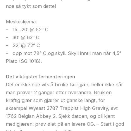
noe så tykt som dette!
Meskeskjema:
– 15…20’ @ 52° C
– 30’ @ 63° C
– 22’ @ 72° C
– opp mot 78° C og skyll. Skyll inntil man når 4,5°
Plato (SG 1018).
Det viktigste: fermenteringen
Det er ikke noe vits å bruke tørrgjær, heller ikke når
man prøver 2 ganger etter hverandre. Bruk en
kraftig gjær som gjærer ut ganske langt, for
eksempel Wyeast 3787 Trappist High Gravity, evt
1762 Belgian Abbey 2. Sjekk datoen, og bli kjent
med gjæren: prøv ølet på en lavere OG. – Start i god