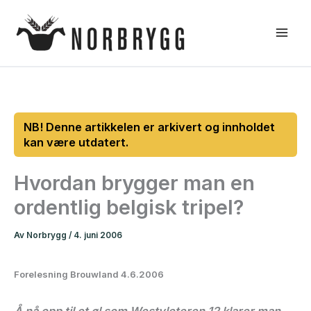
Hopp
rett
til
innholdet
Hvordan brygger man en
ordentlig belgisk tripel?
Av
Norbrygg
/
4. juni 2006
Forelesning Brouwland 4.6.2006
Å nå opp til et øl som Westvleteren 12 klarer man