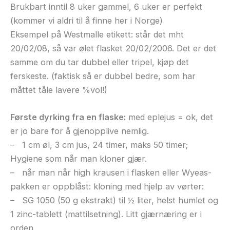
Brukbart inntil 8 uker gammel, 6 uker er perfekt
(kommer vi aldri til å finne her i Norge)
Eksempel på Westmalle etikett: står det mht
20/02/08, så var ølet flasket 20/02/2006. Det er det
samme om du tar dubbel eller tripel, kjøp det
ferskeste. (faktisk så er dubbel bedre, som har
måttet tåle lavere %vol!)
Første dyrking fra en flaske:
med eplejus = ok, det
er jo bare for å gjenopplive nemlig.
– 1 cm øl, 3 cm jus, 24 timer, maks 50 timer;
Hygiene som når man kloner gjær.
– når man når high krausen i flasken eller Wyeas-
pakken er oppblåst: kloning med hjelp av vørter:
– SG 1050 (50 g ekstrakt) til ½ liter, helst humlet og
1 zinc-tablett (mattilsetning). Litt gjærnæring er i
orden.