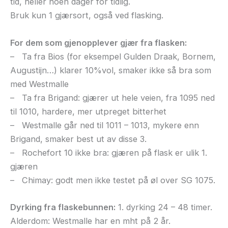
tid, heller noen dager for tidlig.
Bruk kun 1 gjærsort, også ved flasking.
For dem som gjenopplever gjær fra flasken:
– Ta fra Bios (for eksempel Gulden Draak, Bornem,
Augustijn…) klarer 10%vol, smaker ikke så bra som
med Westmalle
– Ta fra Brigand: gjærer ut hele veien, fra 1095 ned
til 1010, hardere, mer utpreget bitterhet
– Westmalle går ned til 1011 – 1013, mykere enn
Brigand, smaker best ut av disse 3.
– Rochefort 10 ikke bra: gjæren på flask er ulik 1.
gjæren
– Chimay: godt men ikke testet på øl over SG 1075.
Dyrking fra flaskebunnen:
1. dyrking 24 – 48 timer.
Alderdom: Westmalle har en mht på 2 år.