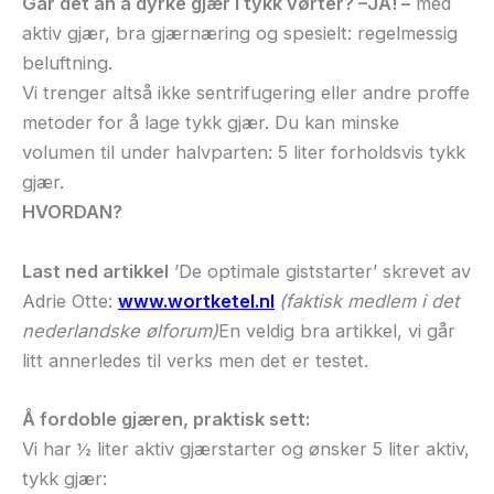
Går det an å dyrke gjær i tykk vørter? –JA! –
med
aktiv gjær, bra gjærnæring og spesielt: regelmessig
beluftning.
Vi trenger altså ikke sentrifugering eller andre proffe
metoder for å lage tykk gjær. Du kan minske
volumen til under halvparten: 5 liter forholdsvis tykk
gjær.
HVORDAN?
Last ned artikkel
’De optimale giststarter’ skrevet av
Adrie Otte:
www.wortketel.nl
(faktisk medlem i det
nederlandske ølforum)
En veldig bra artikkel, vi går
litt annerledes til verks men det er testet.
Å fordoble gjæren, praktisk sett:
Vi har ½ liter aktiv gjærstarter og ønsker 5 liter aktiv,
tykk gjær: