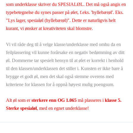
som underklasse skriver du SPESIALØL. Det må også angis en
typebetegnelse du synes passer på ølet, f.eks. 'hyllebærøl'. Eks.
"Lys lager, spesialøl (hyllebærøl)". Dette er naturligvis helt
kurant, vi ønsker at kreativiteten skal blomstre.
Vi vil råde deg til å velge klasse/underklasse med omhu da en
feilplassering vil kunne forårsake en negativ bedømming av ditt
øl. Dommerne tar spesielt hensyn til at ølet er korrekt i henhold
til den klassen/underklassen det stiller i. Kunsten er ikke bare å
brygge et godt øl, men det skal også stemme overens med
kriteriene for klassen for å oppnå høyest mulig poengsum.
Alt øl som er
sterkere enn OG 1.065
må plasseres i
klasse 5.
Sterke spesialøl
, med en egnet underklasse!