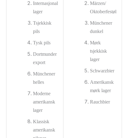
Internasjonal
Märzen/
lager
Oktoberfestøl
Tsjekkisk
Münchener
pils
dunkel
Tysk pils
Mørk
tsjekkisk
Dortmunder
lager
export
Schwarzbier
Münchener
helles
Amerikansk
mørk lager
Moderne
amerikansk
Rauchbier
lager
Klassisk
amerikansk