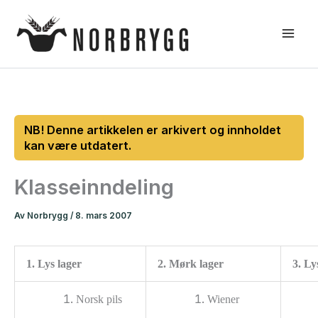
Hopp
rett
til
innholdet
Klasseinndeling
Av
Norbrygg
/
8. mars 2007
1. Lys lager
2. Mørk lager
3. Ly
Norsk pils
Wiener