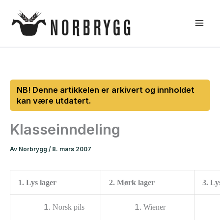
Hopp
rett
til
innholdet
Klasseinndeling
Av
Norbrygg
/
8. mars 2007
1. Lys lager
2. Mørk lager
3. Ly
Norsk pils
Wiener