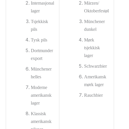
Internasjonal
Märzen/
lager
Oktoberfestøl
Tsjekkisk
Münchener
pils
dunkel
Tysk pils
Mørk
tsjekkisk
Dortmunder
lager
export
Schwarzbier
Münchener
helles
Amerikansk
mørk lager
Moderne
amerikansk
Rauchbier
lager
Klassisk
amerikansk