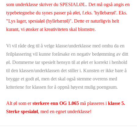
som underklasse skriver du SPESIALØL. Det må også angis en
typebetegnelse du synes passer på ølet, f.eks. 'hyllebærøl'. Eks.
"Lys lager, spesialøl (hyllebærøl)". Dette er naturligvis helt
kurant, vi ønsker at kreativiteten skal blomstre.
Vi vil råde deg til å velge klasse/underklasse med omhu da en
feilplassering vil kunne forårsake en negativ bedømming av ditt
øl. Dommerne tar spesielt hensyn til at ølet er korrekt i henhold
til den klassen/underklassen det stiller i. Kunsten er ikke bare å
brygge et godt øl, men det skal også stemme overens med
kriteriene for klassen for å oppnå høyest mulig poengsum.
Alt øl som er
sterkere enn OG 1.065
må plasseres i
klasse 5.
Sterke spesialøl
, med en egnet underklasse!