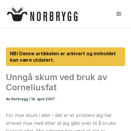
Hopp
rett
til
innholdet
Unngå skum ved bruk av
Corneliusfat
Av
Norbrygg
/
14. april 2007
For mye skum i ølet – det er et problem jeg har
strevet mye med etter at jeg gikk over til å bruke