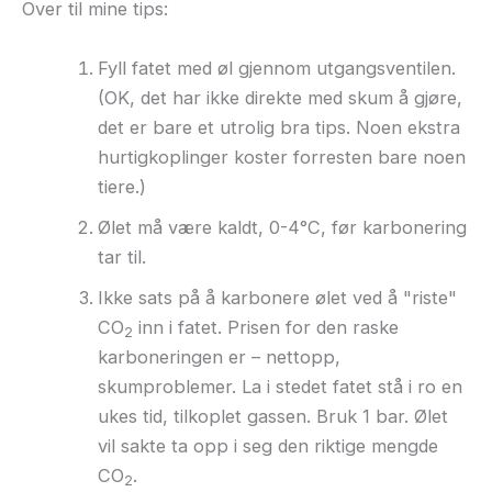
Over til mine tips:
Fyll fatet med øl gjennom utgangsventilen.
(OK, det har ikke direkte med skum å gjøre,
det er bare et utrolig bra tips. Noen ekstra
hurtigkoplinger koster forresten bare noen
tiere.)
Ølet må være kaldt, 0-4°C, før karbonering
tar til.
Ikke sats på å karbonere ølet ved å "riste"
CO
inn i fatet. Prisen for den raske
2
karboneringen er – nettopp,
skumproblemer. La i stedet fatet stå i ro en
ukes tid, tilkoplet gassen. Bruk 1 bar. Ølet
vil sakte ta opp i seg den riktige mengde
CO
.
2