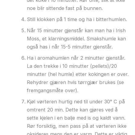
det koke i 10 minutter. Rør ofte, slik at ikke
noe blir sittende fast på bunnen.
Still klokken på 1 time og ha i bitterhumlen.
Når 15 minutter gjenstår kan man ha i Irish
Moss, et klarningsmiddel. Smakshumle kan
også has i når 15-5 minutter gjenstår.
Ha i aromahumlen når 2 minutter gjenstår.
La den trekke i 10 minutter (pellets)/20
minutter (hel humle) etter kokingen er over.
Rehydrer gjæren hvis tørrgjær brukes (se
fremgangsmåte over).
Kjøl vørteren hurtig ned til under 30° C på
omtrent 20 min. Dette kan gjøres ved å
sette kjelen i en balje med is og kaldt vann.
Rør forsiktig, men pass på at vørteren ikke
oksideres mens den er varm. Dette er viktig.