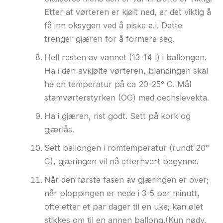
Etter at vørteren er kjølt ned, er det viktig å
få inn oksygen ved å piske e.l. Dette
trenger gjæren for å formere seg.
Hell resten av vannet (13-14 l) i ballongen.
Ha i den avkjølte vørteren, blandingen skal
ha en temperatur på ca 20-25° C. Mål
stamvørterstyrken (OG) med oechslevekta.
Ha i gjæren, rist godt. Sett på kork og
gjærlås.
Sett ballongen i romtemperatur (rundt 20°
C), gjæringen vil nå etterhvert begynne.
Når den første fasen av gjæringen er over;
når ploppingen er nede i 3-5 per minutt,
ofte etter et par dager til en uke; kan ølet
stikkes om til en annen ballong.(Kun nødv.