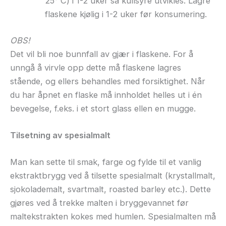
25° C) i 1-2 uker så kullsyre utvikles. Lagre
flaskene kjølig i 1-2 uker før konsumering.
OBS!
Det vil bli noe bunnfall av gjær i flaskene. For å
unngå å virvle opp dette må flaskene lagres
stående, og ellers behandles med forsiktighet. Når
du har åpnet en flaske må innholdet helles ut i én
bevegelse, f.eks. i et stort glass ellen en mugge.
Tilsetning av spesialmalt
Man kan sette til smak, farge og fylde til et vanlig
ekstraktbrygg ved å tilsette spesialmalt (krystallmalt,
sjokolademalt, svartmalt, roasted barley etc.). Dette
gjøres ved å trekke malten i bryggevannet før
maltekstrakten kokes med humlen. Spesialmalten må