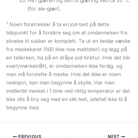
Ha i gjæren og sett til gjæring ved ca 20° C
(for ale-gjær).
¹ Noen foretrekker å ta en jod-test på dette
tidspunkt for å forsikre seg om at omdannelsen fra
stivelse til sukker er komplett. Ta ut en teskje væske
fra meskekaret (NB! ikke noe maltbiter) og legg på
en tallerken, ha på en dråpe jod-tinktur. Hvis det blir
svart/mørkeblått, er omdannelsen ikke ferdig, og
man må forstette å meske. Hvis det ikke er noen
reaksjon, kan man begynne å skylle. Har man
imidlertid mesket i 1 time ved riktig temperatur er det
ikke vits å bry seg med en slik test, iallefall ikke til å
begynne med.
PREVIOUS
NEXT