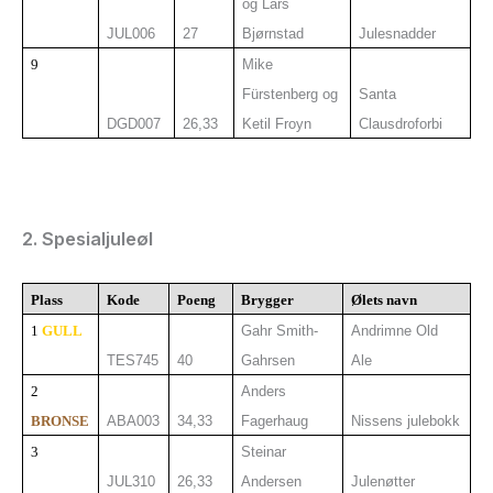
og Lars
JUL006
27
Bjørnstad
Julesnadder
9
Mike
Fürstenberg og
Santa
DGD007
26,33
Ketil Froyn
Clausdroforbi
2. Spesialjuleøl
Plass
Kode
Poeng
Brygger
Ølets navn
1
GULL
Gahr Smith-
Andrimne Old
TES745
40
Gahrsen
Ale
2
Anders
BRONSE
ABA003
34,33
Fagerhaug
Nissens julebokk
3
Steinar
JUL310
26,33
Andersen
Julenøtter