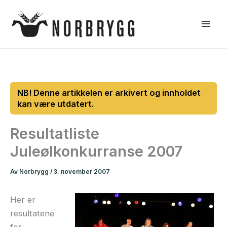
Hopp
rett
til
innholdet
Resultatliste
Juleølkonkurranse 2007
Av
Norbrygg
/
3. november 2007
Her er
resultatene