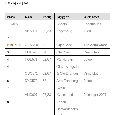
1. Tradisjonelt juleøl
Plass
Kode
Poeng
Brygger
Ølets navn
1
SØLV
Anders
Fagerhaugs
ABA001
36,33
Fagerhaug
juleøl
2
BRONSE
OEM700
35
Ørjan Moe
The Acrid Xmas
3
EUX573
34
Ole Rue
Rue Juleøl
4
HOE571
32,67
Pål Nordvik
Juleøl
4
Olav Dvergsdal
ODO571
32,67
& Ole D Enger
Vinterblot
6
DYG572
32
Arild Tandberg
Juleøl
7
Svein
ANG007
27,33
Kvinnsland
Juleanger 2007
8
Espen
Haavardsholm