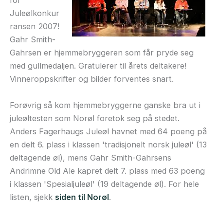
for
Juleølkonkur
ransen 2007!
Gahr Smith-
Gahrsen er hjemmebryggeren som får pryde seg
med gullmedaljen. Gratulerer til årets deltakere!
Vinneroppskrifter og bilder forventes snart.
Forøvrig så kom hjemmebryggerne ganske bra ut i
juleøltesten som Norøl foretok seg på stedet.
Anders Fagerhaugs Juleøl havnet med 64 poeng på
en delt 6. plass i klassen 'tradisjonelt norsk juleøl' (13
deltagende øl), mens Gahr Smith-Gahrsens
Andrimne Old Ale kapret delt 7. plass med 63 poeng
i klassen 'Spesialjuleøl' (19 deltagende øl). For hele
listen, sjekk
siden til Norøl
.