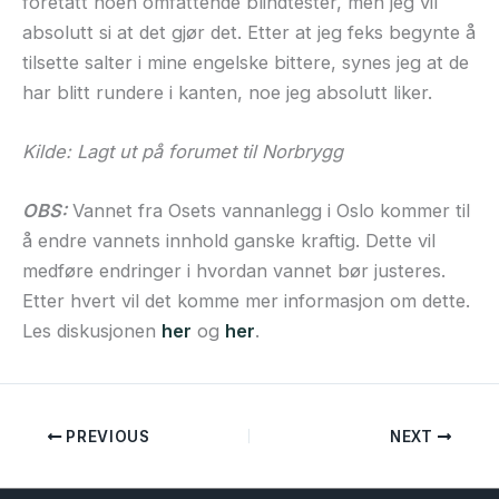
foretatt noen omfattende blindtester, men jeg vil
absolutt si at det gjør det. Etter at jeg feks begynte å
tilsette salter i mine engelske bittere, synes jeg at de
har blitt rundere i kanten, noe jeg absolutt liker.
Kilde: Lagt ut på forumet til Norbrygg
OBS:
Vannet fra Osets vannanlegg i Oslo kommer til
å endre vannets innhold ganske kraftig. Dette vil
medføre endringer i hvordan vannet bør justeres.
Etter hvert vil det komme mer informasjon om dette.
Les diskusjonen
her
og
her
.
PREVIOUS
NEXT