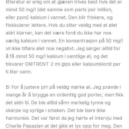
litteratur er enig om at gjæren trives best hvis det er
minst 50 mg/l (det samme som parts per million,
eller ppm) kalsium i vannet. Den blir friskere, og
flokkulerer lettere. Hvis du sliter veldig med at ølet
aldri klarner, kan det være fordi du ikke har noe
særlig kalsium i vannet. En konsentrasjon på 50 mg/l
vil ikke tilføre ølet noe negativt. Jeg sørger alltid for
å få minst 50 mg/l kalsium i samtlige øl, og det
tilsvarer OMTRENT 2 ml gips eller kalsiumklorid per
ti liter vann.
B: For å justere pH på veldig mørke øl. Jeg prøvde i
mange år å brygge en ordentlig god porter, men fikk
det aldri til. De ble alltid sånn merkelig tynne og
skarpe og syrlige i smaken. Det ble bare ikke
harmonisk. Det var først da jeg hørte et intervju med
Charlie Papazian at det gikk et lys opp for meg. Den