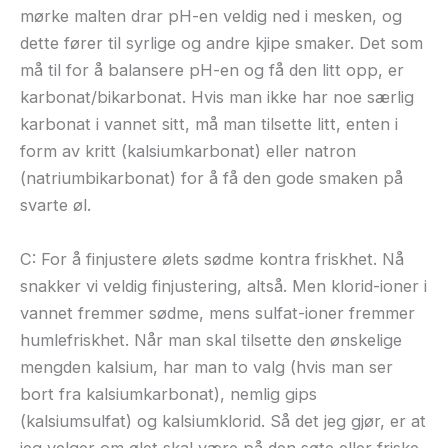
mørke malten drar pH-en veldig ned i mesken, og
dette fører til syrlige og andre kjipe smaker. Det som
må til for å balansere pH-en og få den litt opp, er
karbonat/bikarbonat. Hvis man ikke har noe særlig
karbonat i vannet sitt, må man tilsette litt, enten i
form av kritt (kalsiumkarbonat) eller natron
(natriumbikarbonat) for å få den gode smaken på
svarte øl.
C: For å finjustere ølets sødme kontra friskhet. Nå
snakker vi veldig finjustering, altså. Men klorid-ioner i
vannet fremmer sødme, mens sulfat-ioner fremmer
humlefriskhet. Når man skal tilsette den ønskelige
mengden kalsium, har man to valg (hvis man ser
bort fra kalsiumkarbonat), nemlig gips
(kalsiumsulfat) og kalsiumklorid. Så det jeg gjør, er at
jeg velger om ølet skal være på den søte eller friske