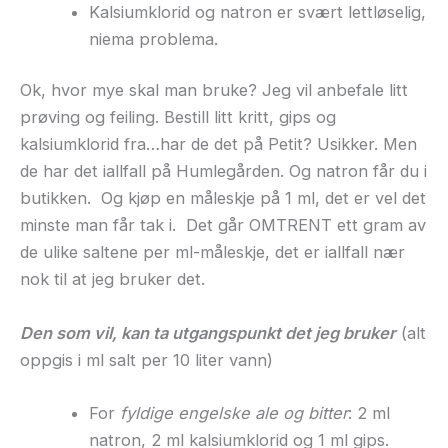
Kalsiumklorid og natron er svært lettløselig,
niema problema.
Ok, hvor mye skal man bruke? Jeg vil anbefale litt
prøving og feiling. Bestill litt kritt, gips og
kalsiumklorid fra…har de det på Petit? Usikker. Men
de har det iallfall på Humlegården. Og natron får du i
butikken. Og kjøp en måleskje på 1 ml, det er vel det
minste man får tak i. Det går OMTRENT ett gram av
de ulike saltene per ml-måleskje, det er iallfall nær
nok til at jeg bruker det.
Den som vil, kan ta utgangspunkt det jeg bruker
(alt
oppgis i ml salt per 10 liter vann)
For
fyldige engelske ale og bitter
: 2 ml
natron, 2 ml kalsiumklorid og 1 ml gips.