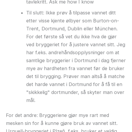
tavlekritt. Ask me how I know
Til slutt: Ikke prøv å tilpasse vannet ditt
etter visse kjente ølbyer som Burton-on-
Trent, Dortmund, Dublin eller München.
For det første så vet du ikke hva de gjør
ved bryggeriet for å justere vannet sitt. Jeg
har f.eks. andrehåndsopplysninger om at
samtlige bryggerier i Dortmund i dag fjerner
mye av hardheten fra vannet før de bruker
det til brygging. Prøver man altså å matche
det harde vannet i Dortmund for å få til en
"skikkelig" dortmunder, så skyter man over
mål.
For det andre: Bryggeriene gjør mye rart med
mesken sin for å kunne gjøre bruk av vannet sitt.
Urquell-bryggeriet i Plzeň, f.eks. bruker et veldig