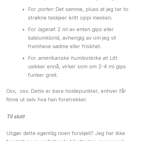
For
porter
: Det samme, pluss at jeg tar to
strøkne teskjeer kritt oppi mesken.
For
lagerøl
: 2 ml av enten gips eller
kalsiumklorid, avhengig av om jeg vil
fremheve sødme eller friskhet.
For
amerikanske humlesterke øl
: Litt
usikker ennå, virker som om 2-4 ml gips
funker greit.
Osv, osv. Dette er bare holdepunkter, enhver får
finne ut selv hva han foretrekker.
Til slutt
Utgjør dette egentlig noen forskjell? Jeg har ikke