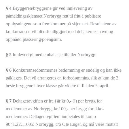
§ 4
Bryggeren/bryggerne gir ved innlevering av
påmeldingsskjemaet Norbrygg rett til fritt å publisere
opplysningene som fremkommer på skjemaet. Resultatene av
konkurransen vil bli offentliggjort med deltakernes navn og
oppnådd plassering/poengsum.
§ 5
Innlevert øl med emballasje tilfaller Norbrygg.
§ 6
Konkurransedommernes bedømming er endelig og kan ikke
påklages. Det vil arrangeres en forbedømming slik at kun de 3
beste bryggene i hver klasse går videre til finalen 5. april.
§ 7
Deltageravgiften er fra i år kr 0,- (!) per brygg for
medlemmer av Norbrygg, kr 100,- per brygg for ikke-
medlemmer. Deltageravgiften innbetales til konto
9041.22.11005: Norbrygg, c/o Ole Enger, og må være mottatt