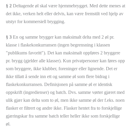
§ 2
Deltagende øl skal være hjemmebrygget. Med dette menes at
det ikke, verken helt eller delvis, kan være fremstilt ved hjelp av
utstyr for kommersiell brygging.
§ 3
En og samme brygger kan maksimalt delta med 2 øl pr.
klasse i flaskekonkurransen (ingen begrensning i klassen
"publikums favoritt"). Det kan maksimalt oppføres 2 bryggere
pr. brygg (gjelder alle klasser). Kun privatpersoner kan føres opp
som bryggere, ikke klubber, foreninger eller lignende. Det er
ikke tillatt å sende inn ett og samme øl som flere bidrag i
flaskekonkurransen. Definisjonen på samme øl er identisk
oppskrift (ingredienser) og batch. Dvs. samme vørter gjæret med
ulik gjær kan delta som to øl, men ikke samme øl der f.eks. noen
flasker er filtrert og andre ikke. Flasker hentet fra to forskjellige
gjæringskar fra samme batch teller heller ikke som forskjellige
øl.