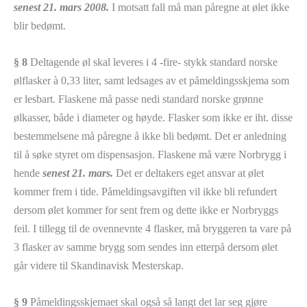
senest 21. mars 2008.
I motsatt fall må man påregne at ølet ikke
blir bedømt.
§ 8
Deltagende øl skal leveres i 4 -fire- stykk standard norske
ølflasker à 0,33 liter, samt ledsages av et påmeldingsskjema som
er lesbart. Flaskene må passe nedi standard norske grønne
ølkasser, både i diameter og høyde. Flasker som ikke er iht. disse
bestemmelsene må påregne å ikke bli bedømt. Det er anledning
til å søke styret om dispensasjon. Flaskene må være Norbrygg i
hende
senest 21. mars.
Det er deltakers eget ansvar at ølet
kommer frem i tide. Påmeldingsavgiften vil ikke bli refundert
dersom ølet kommer for sent frem og dette ikke er Norbryggs
feil. I tillegg til de ovennevnte 4 flasker, må bryggeren ta vare på
3 flasker av samme brygg som sendes inn etterpå dersom ølet
går videre til Skandinavisk Mesterskap.
§ 9
Påmeldingsskjemaet skal også så langt det lar seg gjøre