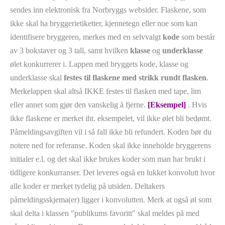
sendes inn elektronisk fra Norbryggs websider. Flaskene, som
ikke skal ha bryggerietiketter, kjennetegn eller noe som kan
identifisere bryggeren, merkes med en selvvalgt
kode
som består
av 3 bokstaver og 3 tall, samt hvilken
klasse
og
underklasse
ølet konkurrerer i. Lappen med bryggets kode, klasse og
underklasse skal
festes til flaskene med strikk rundt flasken
.
Merkelappen skal altså IKKE festes til flasken med tape, lim
eller annet som gjør den vanskelig å fjerne.
[Eksempel]
. Hvis
ikke flaskene er merket iht. eksempelet, vil ikke ølet bli bedømt.
Påmeldingsavgiften vil i så fall ikke bli refundert. Koden bør du
notere ned for referanse. Koden skal ikke inneholde bryggerens
initialer e.l. og det skal ikke brukes koder som man har brukt i
tidligere konkurranser. Det leveres også en lukket konvolutt hvor
alle koder er merket tydelig på utsiden. Deltakers
påmeldingsskjema(er) ligger i konvolutten. Merk at også øl som
skal delta i klassen "publikums favoritt" skal meldes på med