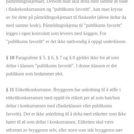
påmeldingsskjemaet. Dersom man skal delta med samme øl både
i flaskekonkurransen og "publikums favoritt", kan man krysse
av for dette på påmeldingsskjemaet til flaskeølet (ølene deltar da
med samme kode). Påmeldingsskjema til "publikums favoritt"
legges i egen konvolutt som leveres med keggen. For
"publikums favoritt" er det ikke nødvendig å oppgi underklasse.
§ 10
Paragrafene § 5, § 6, § 7 og § 8 gjelder ikke for øl som
deltar i klassen "publikums favoritt". I denne klassen er det
publikum som bedømmer ølet.
§ 11
Etikettkonkurranse. Bryggeren har anledning til å stille i
etikettkonkurransen med opptil én etikett per øl som han/hun
deltar i konkurransen med (flaskeklasser eller publikums
favoritt). Det er ikke anledning til å delta med etiketter som ikke
hører til øl som deltar i konkurransen. Etiketten skal være
utformet av bryggeren selv, eller noen som står bryggeren nær