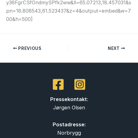
y36FgrCSfOndmySPfk2ww&ll=65.07213,18.457031&s
pn=18.808543,61.523437&z=4&output=embed&w=7
00&h=500]
PREVIOUS
NEXT
Pressekontakt
:
Jørgen Olsen
Postadresse:
Norbrygg