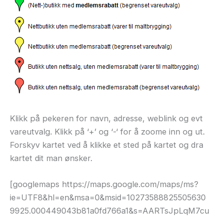
Klikk på pekeren for navn, adresse, weblink og evt
vareutvalg. Klikk på ‘+’ og ‘-‘ for å zoome inn og ut.
Forskyv kartet ved å klikke et sted på kartet og dra
kartet dit man ønsker.
[googlemaps https://maps.google.com/maps/ms?
ie=UTF8&hl=en&msa=0&msid=10273588825505630
9925.000449043b81a0fd766a1&s=AARTsJpLqM7cu