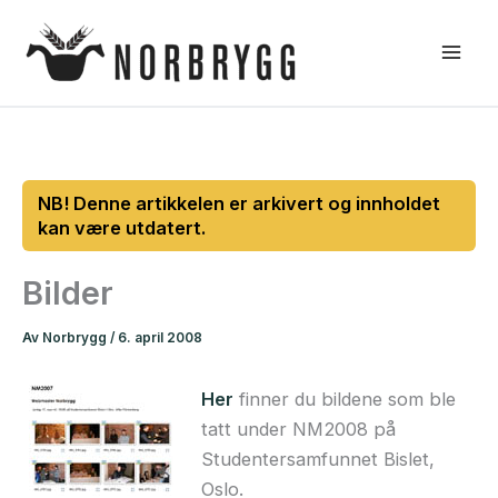
Hopp
rett
til
innholdet
Bilder
Av
Norbrygg
/
6. april 2008
Her
finner du bildene som ble
tatt under NM2008 på
Studentersamfunnet Bislet,
Oslo.