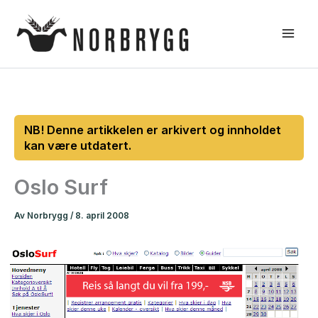
Hopp
rett
til
innholdet
Oslo Surf
Av
Norbrygg
/
8. april 2008