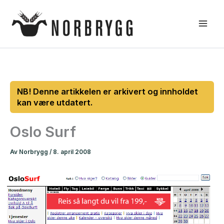
Hopp
rett
til
innholdet
Oslo Surf
Av
Norbrygg
/
8. april 2008